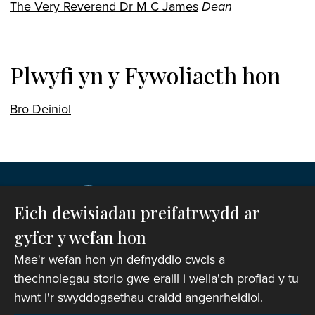
The Very Reverend Dr M C James
Dean
Plwyfi yn y Fywoliaeth hon
Bro Deiniol
Eich dewisiadau preifatrwydd ar
gyfer y wefan hon
Mae'r wefan hon yn defnyddio cwcis a
thechnolegau storio gwe eraill i wella'ch profiad y tu
hwnt i'r swyddogaethau craidd angenrheidiol.
Hawlfraint © 2007-2026 Corff Cynrychiolwyr yr
Eglwys yng Nghymru. Cedwir pob hawl.