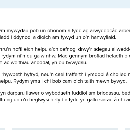
m mywydau pob un ohonom a fydd ag arwyddocâd arbennig
add i ddynodi a diolch am fywyd un o’n hanwyliaid.
u’n hoffi eich helpu a’ch cefnogi drwy’r adegau allwedd
 rydym ni’n eu galw nhw. Mae gennym brofiad helaeth o 
f, ac weithiau anoddaf, yn eu bywydau.
 rhywbeth hyfryd, neu’n cael trafferth i ymdopi â cholled 
helpu. Rydym yma i chi bob cam o’ch taith mewn bywyd.
 yn darparu llawer o wybodaeth fuddiol am briodasau, be
tu ag un o’n heglwysi hefyd a fydd yn gallu siarad â chi a