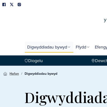
Digwyddiadau bywyd
Ffydd
Efengy
Diogelu
Dewch
Hafan
Digwyddiadau bywyd
Digwyddiad