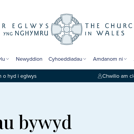
lu
Newyddion
Cyhoeddiadau
Amdanom ni
 o hyd i eglwys
Chwilio am cl
au bywyd