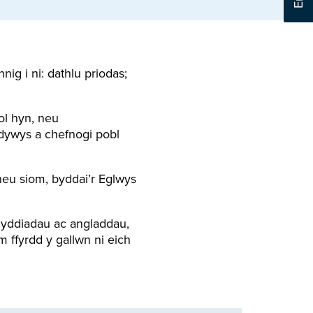
 i ni: dathlu priodas;
ol hyn, neu
dywys a chefnogi pobl
neu siom, byddai’r Eglwys
dyddiadau ac angladdau,
m ffyrdd y gallwn ni eich