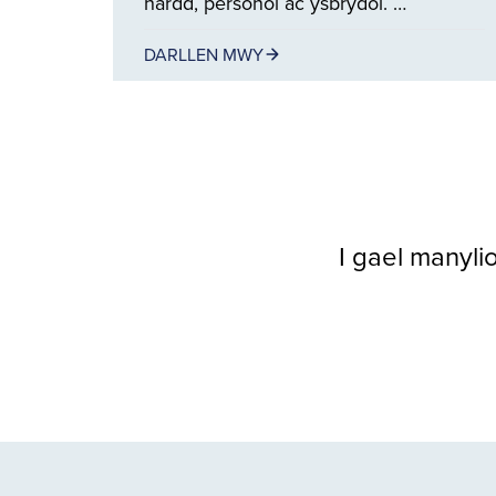
hardd, personol ac ysbrydol. …
DARLLEN MWY
I gael manylio