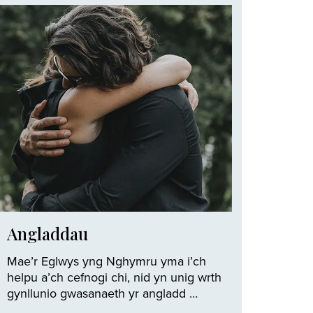
Angladdau
Mae’r Eglwys yng Nghymru yma i’ch
helpu a’ch cefnogi chi, nid yn unig wrth
gynllunio gwasanaeth yr angladd …