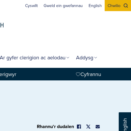
Cyswllt
Gweld ein gwefannau
English
Chwilio
Ar gyfer clerigion ac aelodau
Addysg
erigwyr
Cyfrannu
English
Rhannu'r dudalen