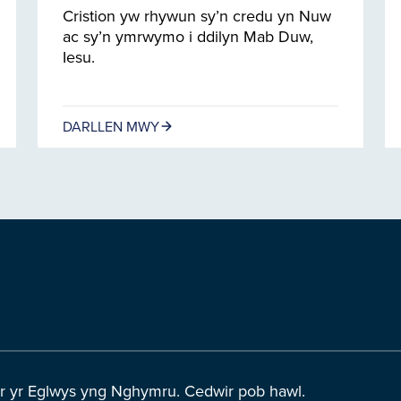
Cristion yw rhywun sy’n credu yn Nuw
ac sy’n ymrwymo i ddilyn Mab Duw,
Iesu.
DARLLEN MWY
r yr Eglwys yng Nghymru. Cedwir pob hawl.