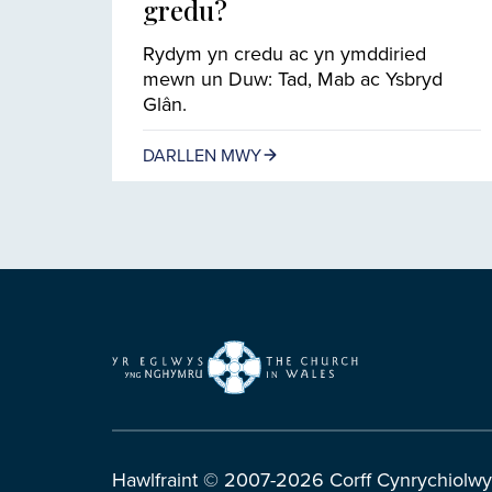
gredu?
Rydym yn credu ac yn ymddiried
mewn un Duw: Tad, Mab ac Ysbryd
Glân.
DARLLEN MWY
Hawlfraint © 2007-2026 Corff Cynrychiolwy