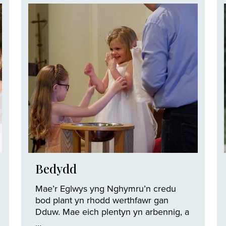
Bedydd
Mae’r Eglwys yng Nghymru’n credu
bod plant yn rhodd werthfawr gan
Dduw. Mae eich plentyn yn arbennig, a
…