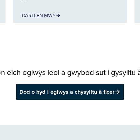
DARLLEN MWY
n eich eglwys leol a gwybod sut i gysylltu â’
Dod o hyd i eglwys a chysylltu â ficer