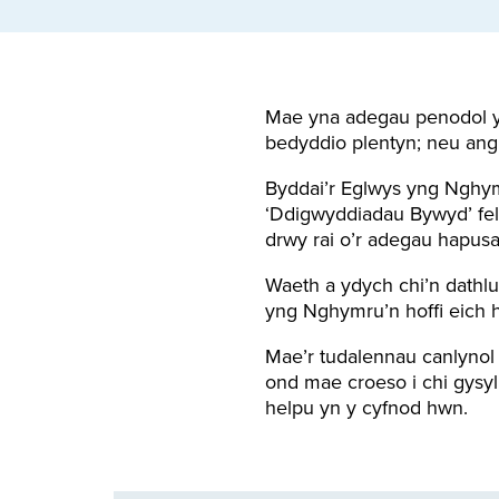
Mae yna adegau penodol y
bedyddio plentyn; neu angl
Byddai’r Eglwys yng Nghymr
‘Ddigwyddiadau Bywyd’ fel
drwy rai o’r adegau hapusa
Waeth a ydych chi’n dathlu
yng Nghymru’n hoffi eich 
Mae’r tudalennau canlynol
ond mae croeso i chi gysyll
helpu yn y cyfnod hwn.