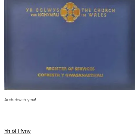
Archebwch yma!
Yn ôl i fyny