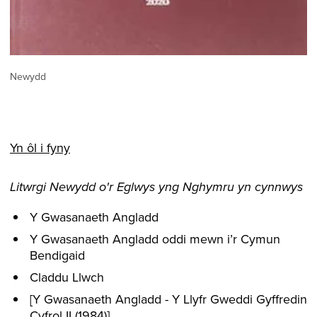
Newydd
Yn ôl i fyny
Litwrgi Newydd o'r Eglwys yng Nghymru yn cynnwys
Y Gwasanaeth Angladd
Y Gwasanaeth Angladd oddi mewn i’r Cymun
Bendigaid
Claddu Llwch
[Y Gwasanaeth Angladd - Y Llyfr Gweddi Gyffredin
Cyfrol II (1984)]