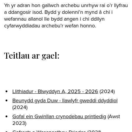
Yn yr adran hon gallwch archebu unrhyw rai o’r llyfrau
a ddangosir isod. Bydd y dolenni’n mynd â chi i
wefannau allanol lle bydd angen i chi ddilyn
cyfarwyddiadau archebu’r wefan honno.
Teitlau ar gael:
Llithiadur - Blwyddyn A, 2025 - 2026
(2024)
Beunydd gyda Duw - llawlyfr gweddi ddyddiol
(2024)
Gofal ein Gwinllan crynodebau printiedig
(Awst
2023)