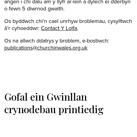
angen i chi dalu am y llyfr ar-lein a dylech ei dderbyn
o fewn 5 diwrnod gwaith.
Os byddwch chi’n cael unrhyw broblemau, cysylltwch
â’r cyhoeddwr:
Contact Y Lolfa
.
Os na allwch ddatrys y broblem, e-bostiwch:
publications@churchinwales.org.uk
Gofal ein Gwinllan
crynodebau printiedig