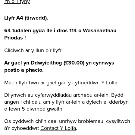
Yn ôl i fyny
Llyfr A4 (tirwedd).
64 tudalen gyda lle i dros 114 o Wasanaethau
Priodas !
Cliciwch ar y llun o'r llyfr:
Ar gael yn
Ddwyieithog
(£30.00)
yn cynnwys
postio a phacio.
Mae’r llyfr hwn ar gael gan y cyhoeddwr:
Y Lolfa
.
Dilynwch eu cyfarwyddiadau archebu ar-lein. Bydd
angen i chi dalu am y llyfr ar-lein a dylech ei dderbyn
o fewn 5 diwrnod gwaith.
Os byddwch chi’n cael unrhyw broblemau, cysylltwch
â’r cyhoeddwr:
Contact Y Lolfa
.