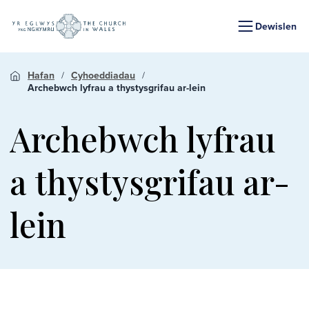
Dewislen
Hafan
Cyhoeddiadau
Archebwch lyfrau a thystysgrifau ar-lein
Archebwch lyfrau
a thystysgrifau ar-
lein