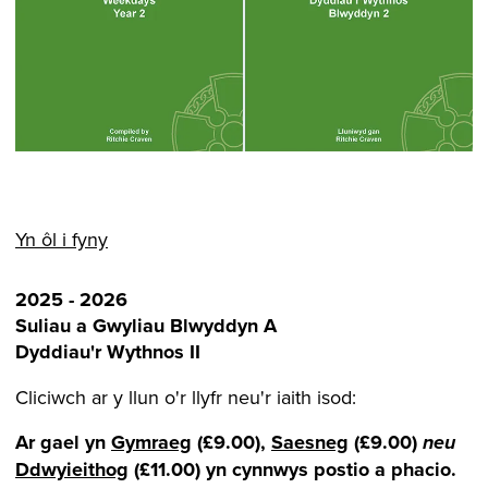
Yn ôl i fyny
2025 - 2026
Suliau a Gwyliau Blwyddyn A
Dyddiau'r Wythnos II
Cliciwch ar y llun o'r llyfr neu'r iaith isod:
Ar gael yn
Gymraeg
(£9.00),
Saesneg
(£9.00)
neu
Ddwyieithog
(£11.00)
yn cynnwys postio a phacio.