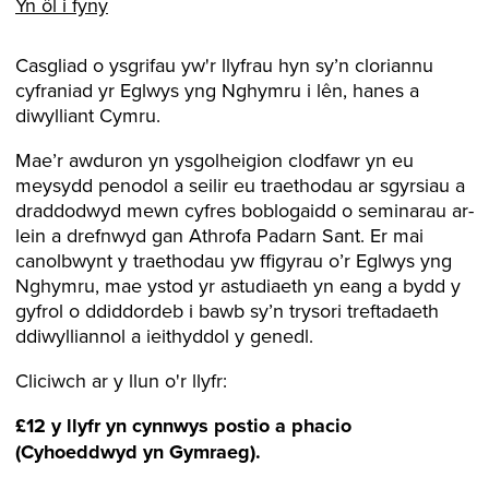
Yn ôl i fyny
Casgliad o ysgrifau yw'r llyfrau hyn sy’n cloriannu
cyfraniad yr Eglwys yng Nghymru i lên, hanes a
diwylliant Cymru.
Mae’r awduron yn ysgolheigion clodfawr yn eu
meysydd penodol a seilir eu traethodau ar sgyrsiau a
draddodwyd mewn cyfres boblogaidd o seminarau ar-
lein a drefnwyd gan Athrofa Padarn Sant. Er mai
canolbwynt y traethodau yw ffigyrau o’r Eglwys yng
Nghymru, mae ystod yr astudiaeth yn eang a bydd y
gyfrol o ddiddordeb i bawb sy’n trysori treftadaeth
ddiwylliannol a ieithyddol y genedl.
Cliciwch ar y llun o'r llyfr:
£12 y llyfr yn cynnwys postio a phacio
(Cyhoeddwyd yn Gymraeg).