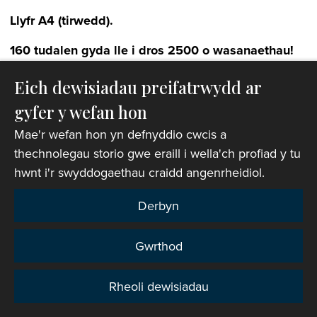
Llyfr A4 (tirwedd).
160 tudalen gyda lle i dros 2500 o wasanaethau!
Cliciwch ar y llun o'r llyfr:
Eich dewisiadau preifatrwydd ar
Ar gael yn
Ddwyieithog
(£30.00)
yn cynnwys
gyfer y wefan hon
postio a phacio.
Mae'r wefan hon yn defnyddio cwcis a
thechnolegau storio gwe eraill i wella'ch profiad y tu
Mae’r llyfr hwn ar gael gan y cyhoeddwr:
Y Lolfa
.
hwnt i'r swyddogaethau craidd angenrheidiol.
Dilynwch eu cyfarwyddiadau archebu ar-lein. Bydd
angen i chi dalu am y llyfr ar-lein a dylech ei dderbyn
Derbyn
o fewn 5 diwrnod gwaith.
Os byddwch chi’n cael unrhyw broblemau, cysylltwch
Gwrthod
â’r cyhoeddwr:
Contact Y Lolfa
.
Rheoli dewisiadau
Os na allwch ddatrys y broblem, e-bostiwch:
Preifatrwydd
publications@churchinwales.org.uk