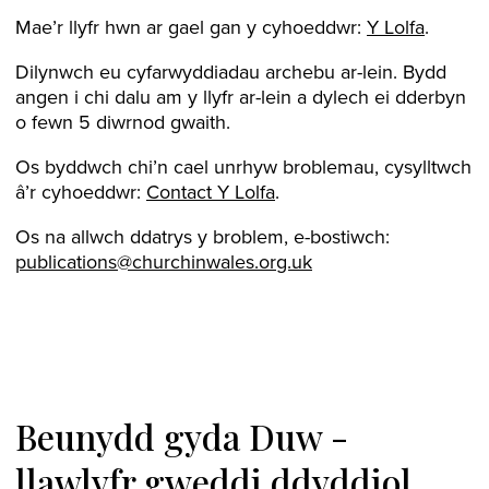
Mae’r llyfr hwn ar gael gan y cyhoeddwr:
Y Lolfa
.
Dilynwch eu cyfarwyddiadau archebu ar-lein. Bydd
angen i chi dalu am y llyfr ar-lein a dylech ei dderbyn
o fewn 5 diwrnod gwaith.
Os byddwch chi’n cael unrhyw broblemau, cysylltwch
â’r cyhoeddwr:
Contact Y Lolfa
.
Os na allwch ddatrys y broblem, e-bostiwch:
publications@churchinwales.org.uk
Beunydd gyda Duw -
llawlyfr gweddi ddyddiol