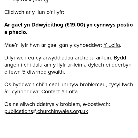
Cliciwch ar y llun o'r llyfr:
Ar gael yn
Ddwyieithog
(£19.00)
yn cynnwys postio
a phacio.
Mae’r llyfr hwn ar gael gan y cyhoeddwr:
Y Lolfa
.
Dilynwch eu cyfarwyddiadau archebu ar-lein. Bydd
angen i chi dalu am y llyfr ar-lein a dylech ei dderbyn
o fewn 5 diwrnod gwaith.
Os byddwch chi’n cael unrhyw broblemau, cysylltwch
â’r cyhoeddwr:
Contact Y Lolfa
.
Os na allwch ddatrys y broblem, e-bostiwch:
publications@churchinwales.org.uk