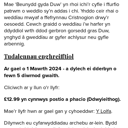
Mae ‘Beunydd gyda Duw’ yn rhoi ichi’r cyfle i ffurfio
patrwm o weddïo sy’n addas i chi. Ynddo ceir rhai o
weddïau mwyaf a ffefrynnau Cristnogion drwy’r
oesoedd. Cewch graidd o weddïau i’w harfer yn
ddyddiol wrth ddod gerbron gorsedd gras Duw,
ynghyd â gweddïau ar gyfer achlysur neu gyfle
arbennig.
Tudalennau enghreifftiol
Ar gael o 1 Mawrth 2024 - a dylech ei dderbyn o
fewn 5 diwrnod gwaith.
Cliciwch ar y llun o'r llyfr:
£12.99 yn cynnwys postio a phacio (Ddwyieithog).
Mae’r llyfr hwn ar gael gan y cyhoeddwr:
Y Lolfa
.
Dilynwch eu cyfarwyddiadau archebu ar-lein. Bydd