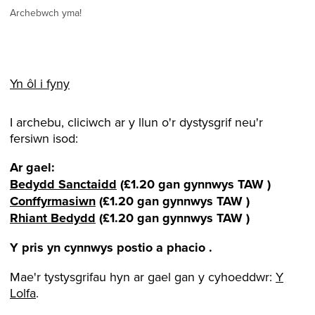
Archebwch yma!
Yn ôl i fyny
I archebu, cliciwch ar y llun o'r dystysgrif neu'r
fersiwn isod:
Ar gael:
Bedydd Sanctaidd
(£1.20 gan gynnwys TAW
)
Conffyrmasiwn
(£1.20 gan gynnwys TAW
)
Rhiant Bedydd
(£1.20
gan gynnwys TAW
)
Y pris yn cynnwys postio a phacio .
Mae'r tystysgrifau hyn ar gael gan y cyhoeddwr:
Y
Lolfa
.