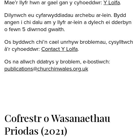
Mae’r llyfr hwn ar gael gan y cyhoeddwr:
Y Lolfa
.
Dilynwch eu cyfarwyddiadau archebu ar-lein. Bydd
angen i chi dalu am y llyfr ar-lein a dylech ei dderbyn
o fewn 5 diwrnod gwaith.
Os byddwch chi’n cael unrhyw broblemau, cysylltwch
â’r cyhoeddwr:
Contact Y Lolfa
.
Os na allwch ddatrys y broblem, e-bostiwch:
publications@churchinwales.org.uk
Cofrestr o Wasanaethau
Priodas (2021)