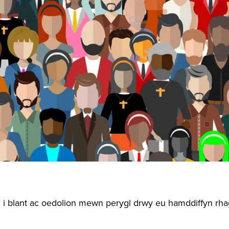
d i blant ac oedolion mewn perygl drwy eu hamddiffyn rh