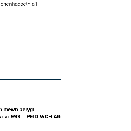
 chenhadaeth a’i
yn mewn perygl
awr ar 999 – PEIDIWCH AG