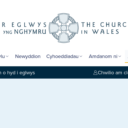
lu
Newyddion
Cyhoeddiadau
Amdanom ni
 o hyd i eglwys
Chwilio am cl