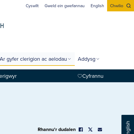
Cyswllt
Gweld ein gwefannau
English
Chwilio
Ar gyfer clerigion ac aelodau
Addysg
erigwyr
Cyfrannu
English
Rhannu'r dudalen