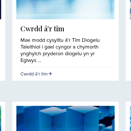
Cwrdd â’r tîm
Mae modd cysylltu â’r Tîm Diogelu
Taleithiol i gael cyngor a chymorth
ynghylch pryderon diogelu yn yr
Eglwys …
Cwrdd â’r tîm