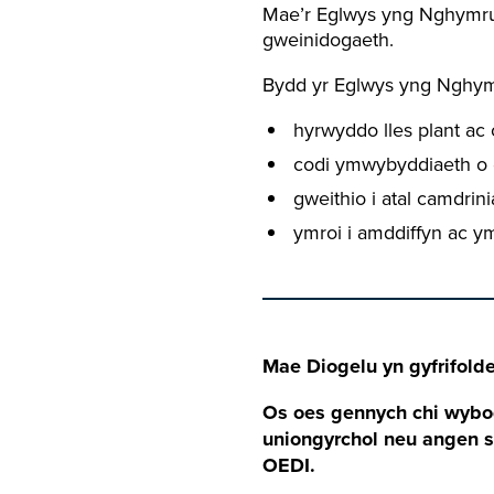
Mae’r Eglwys yng Nghymru 
gweinidogaeth.
Bydd yr Eglwys yng Nghym
hyrwyddo lles plant ac
codi ymwybyddiaeth o 
gweithio i atal camdri
ymroi i amddiffyn ac ym
Mae Diogelu yn gyfrifold
Os oes gennych chi wybod
uniongyrchol neu angen 
OEDI.