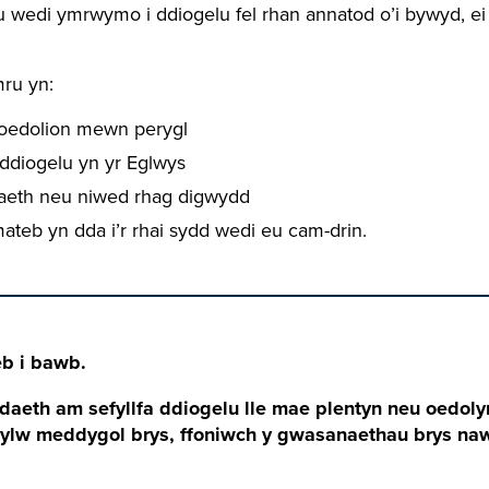
wedi ymrwymo i ddiogelu fel rhan annatod o’i bywyd, ei
ru yn:
 oedolion mewn perygl
ddiogelu yn yr Eglwys
niaeth neu niwed rhag digwydd
ateb yn dda i’r rhai sydd wedi eu cam-drin.
eb i bawb.
aeth am sefyllfa ddiogelu lle mae plentyn neu oedol
sylw meddygol brys, ffoniwch y gwasanaethau brys n