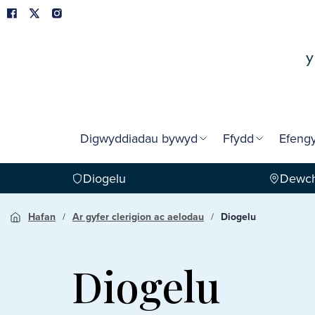
Digwyddiadau bywyd
Ffydd
Efengy
Diogelu
Dewch
Hafan
Ar gyfer clerigion ac aelodau
Diogelu
Diogelu