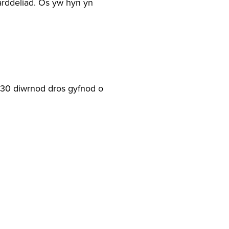
 arddeliad. Os yw hyn yn
 30 diwrnod dros gyfnod o