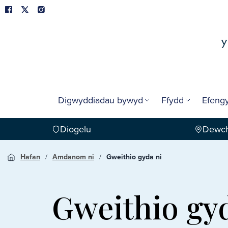
Digwyddiadau bywyd
Ffydd
Efengy
Diogelu
Dewch
Hafan
Amdanom ni
Gweithio gyda ni
Gweithio gyd