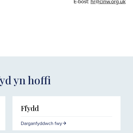
E-bost:
hr@cinw.org.uk
yd yn hoffi
Ffydd
Darganfyddwch fwy