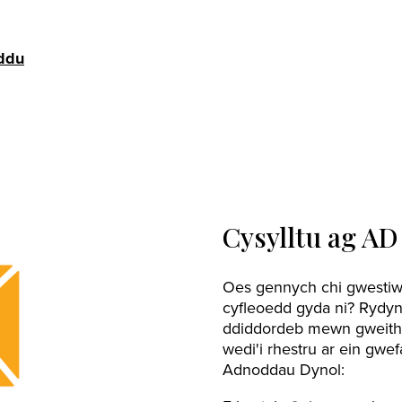
ddu
Cysylltu ag AD
Oes gennych chi gwestiwn
cyfleoedd gyda ni? Rydyn
ddiddordeb mewn gweithio
wedi'i rhestru ar ein gwef
Adnoddau Dynol: