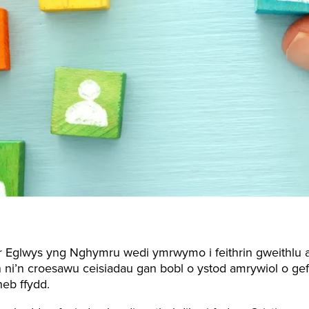
r Eglwys yng Nghymru wedi ymrwymo i feithrin gweithlu 
 ni’n croesawu ceisiadau gan bobl o ystod amrywiol o gef
heb ffydd.