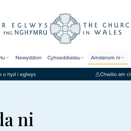
lu
Newyddion
Cyhoeddiadau
Amdanom ni
 o hyd i eglwys
Chwilio am cl
a ni