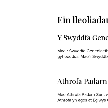
Ein lleoliada
Y Swyddfa Gene
Mae'r Swyddfa Genedlaethol
gyhoeddus. Mae'r Swyddfa 
Athrofa Padarn
Mae Athrofa Padarn Sant we
Athrofa yn agos at Eglwys 