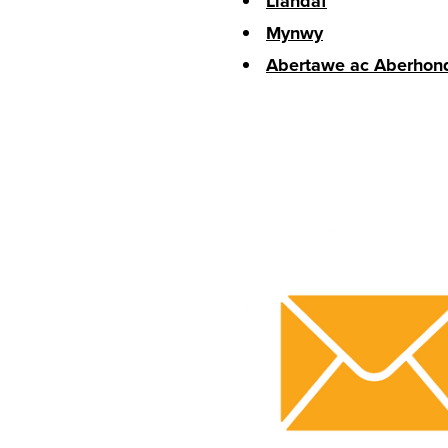
Llandaf
Mynwy
Abertawe ac Aberhon