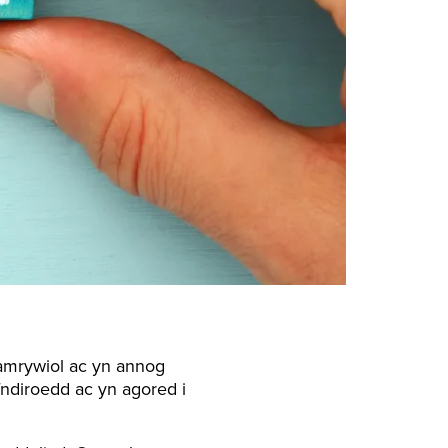
amrywiol ac yn annog
ndiroedd ac yn agored i