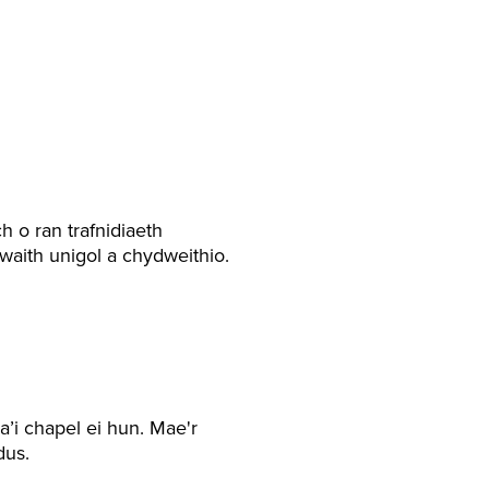
 o ran trafnidiaeth
aith unigol a chydweithio.
a’i chapel ei hun. Mae'r
dus.