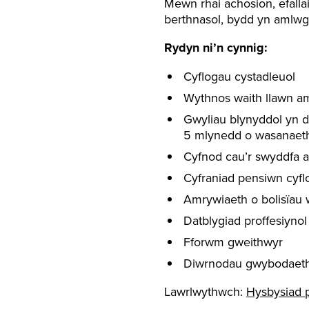
Mewn rhai achosion, efallai
berthnasol, bydd yn amlwg
Rydyn ni’n cynnig:
Cyflogau cystadleuol
Wythnos waith llawn a
Gwyliau blynyddol yn d
5 mlynedd o wasanaet
Cyfnod cau’r swyddfa 
Cyfraniad pensiwn cyfl
Amrywiaeth o bolisïau w
Datblygiad proffesiyno
Fforwm gweithwyr
Diwrnodau gwybodaeth a
Lawrlwythwch:
Hysbysiad 