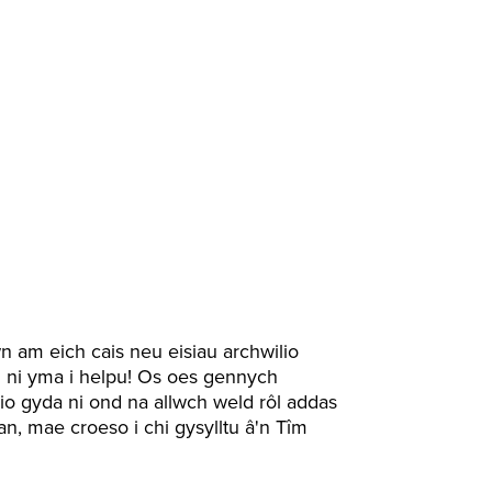
 am eich cais neu eisiau archwilio
 ni yma i helpu! Os oes gennych
 gyda ni ond na allwch weld rôl addas
an, mae croeso i chi gysylltu â'n Tîm