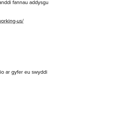
ganddi fannau addysgu
working-us/
o ar gyfer eu swyddi