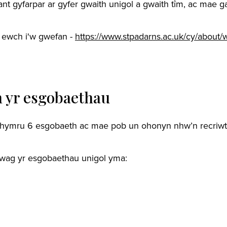
nt gyfarpar ar gyfer gwaith unigol a gwaith tîm, ac mae 
, ewch i'w gwefan -
https://www.stpadarns.ac.uk/cy/about/
 yr esgobaethau
hymru 6 esgobaeth ac mae pob un ohonyn nhw’n recriwti
 gwag yr esgobaethau unigol yma: