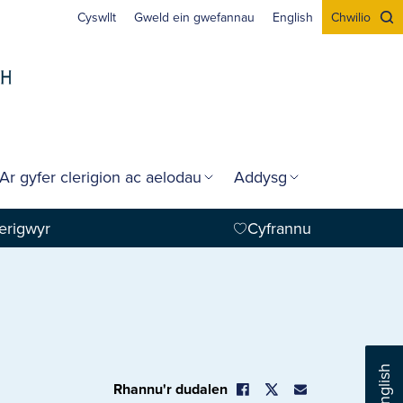
Cyswllt
Gweld ein gwefannau
English
Chwilio
Ar gyfer clerigion ac aelodau
Addysg
erigwyr
Cyfrannu
English
Rhannu'r dudalen