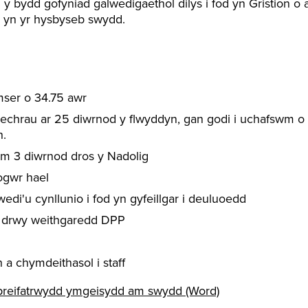
 y bydd gofyniad galwedigaethol dilys i fod yn Gristion o
 yn yr hysbyseb swydd.
mser o 34.75 awr
echrau ar 25 diwrnod y flwyddyn, gan godi i uchafswm o
h.
am 3 diwrnod dros y Nadolig
ogwr hael
edi'u cynllunio i fod yn gyfeillgar i deuluoedd
l drwy weithgaredd DPP
 chymdeithasol i staff
preifatrwydd ymgeisydd am swydd (Word)