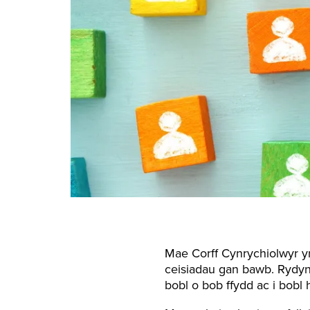
Mae Corff Cynrychiolwyr y
ceisiadau gan bawb. Rydyn
bobl o bob ffydd ac i bobl 