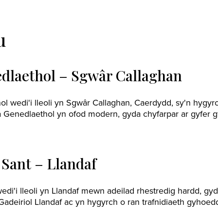
u
dlaethol – Sgwâr Callaghan
 wedi'i lleoli yn Sgwâr Callaghan, Caerdydd, sy'n hygyrch
Genedlaethol yn ofod modern, gyda chyfarpar ar gyfer gw
 Sant – Llandaf
di'i lleoli yn Llandaf mewn adeilad rhestredig hardd, gyd
Gadeiriol Llandaf ac yn hygyrch o ran trafnidiaeth gyhoed