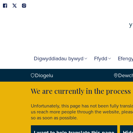
Digwyddiadau bywyd
Ffydd
Efengy
Diogelu
Dewch
We are currently in the process
Unfortunately, this page has not been fully transl
us reach more people through the website, please 
so as soon as possible.
I want to help translate this page
Hid