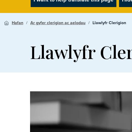
Hafan
Ar gyfer clerigion ac aelodau
Llawlyfr Clerigion
Llawlyfr Cle