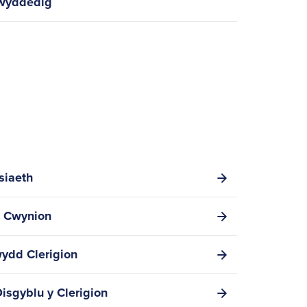
rwyddedig
siaeth
n Cwynion
ydd Clerigion
Disgyblu y Clerigion