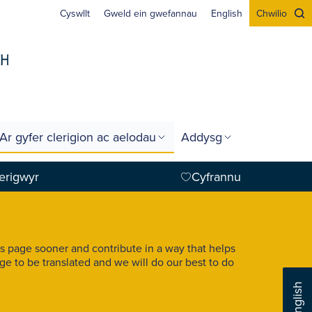
Cyswllt
Gweld ein gwefannau
English
Chwilio
Ar gyfer clerigion ac aelodau
Addysg
erigwyr
Cyfrannu
his page sooner and contribute in a way that helps
ge to be translated and we will do our best to do
English