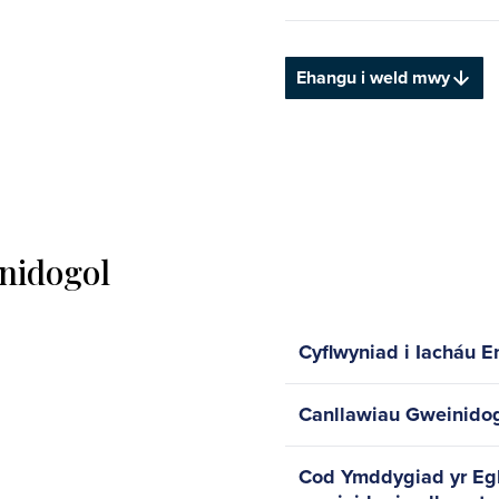
Ehangu i weld mwy
nidogol
Cyflwyniad i Iacháu E
Canllawiau Gweinidog
Cod Ymddygiad yr Egl