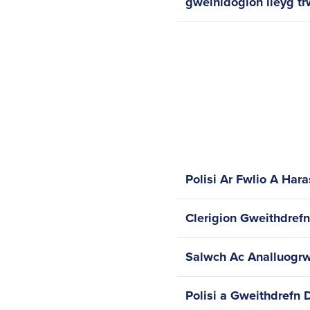
gweinidogion lleyg t
Polisi Ar Fwlio A Hara
Clerigion Gweithdref
Salwch Ac Analluogrw
Polisi a Gweithdrefn 