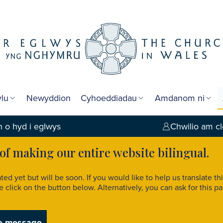
lu
Newyddion
Cyhoeddiadau
Amdanom ni
 o hyd i eglwys
Chwilio am cl
 of making our entire website bilingual.
ated yet but will be soon. If you would like to help us translate t
click on the button below. Alternatively, you can ask for this pa
e message