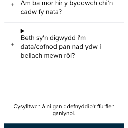
Am ba mor hir y byddwch chi’n
cadw fy nata?
Beth sy'n digwydd i'm
data/cofnod pan nad ydw i
bellach mewn rôl?
Cysylltwch â ni gan ddefnyddio'r ffurflen
ganlynol.