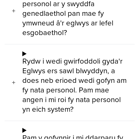
personol ar y swyddfa
genedlaethol pan mae fy
ymwneud â'r eglwys ar lefel
esgobaethol?
Rydw i wedi gwirfoddoli gyda'r
Eglwys ers sawl blwyddyn, a
does neb erioed wedi gofyn am
fy nata personol. Pam mae
angen i mi roi fy nata personol
yn eich system?
Pam y gofynnir i mi ddarparu fy