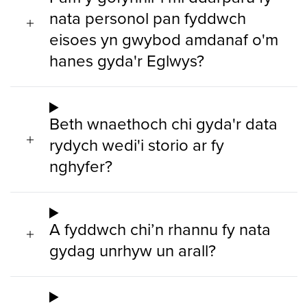
nata personol pan fyddwch
eisoes yn gwybod amdanaf o'm
hanes gyda'r Eglwys?
Beth wnaethoch chi gyda'r data
rydych wedi'i storio ar fy
nghyfer?
A fyddwch chi’n rhannu fy nata
gydag unrhyw un arall?