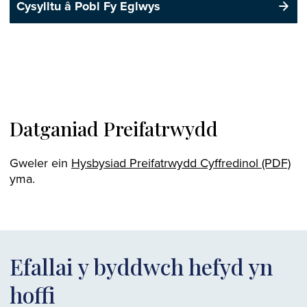
Cysylltu â Pobl Fy Eglwys
Datganiad Preifatrwydd
Gweler ein
Hysbysiad Preifatrwydd Cyffredinol (PDF)
yma.
Efallai y byddwch hefyd yn
hoffi