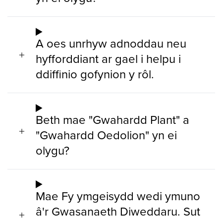
A oes unrhyw adnoddau neu
hyfforddiant ar gael i helpu i
ddiffinio gofynion y rôl.
Beth mae "Gwahardd Plant" a
"Gwahardd Oedolion" yn ei
olygu?
Mae Fy ymgeisydd wedi ymuno
â'r Gwasanaeth Diweddaru. Sut