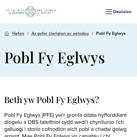
Dewislen
Hafan
Ar gyfer clerigion ac aelodau
Pobl Fy Eglwys
Pobl Fy Eglwys
Beth yw Pobl Fy Eglwys?
Pobl Fy Eglwys (PFE) yw'r gronfa ddata hyfforddiant
diogelu a DBS taleithiol sydd wedi'i chynllunio i'ch
galluogi i storio cofnodion eich pobl a chadw golwg
arnynt. Mae Pobl Fy Eglwys yn caniatáu i chi