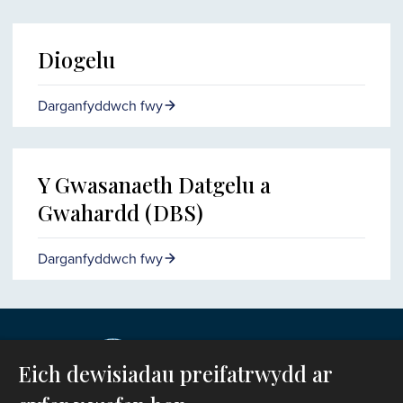
Diogelu
Darganfyddwch fwy
Y Gwasanaeth Datgelu a
Gwahardd (DBS)
Darganfyddwch fwy
Eich dewisiadau preifatrwydd ar