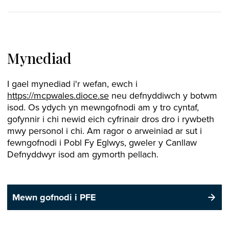
Mynediad
I gael mynediad i'r wefan, ewch i
https://mcpwales.dioce.se
neu defnyddiwch y botwm
isod. Os ydych yn mewngofnodi am y tro cyntaf,
gofynnir i chi newid eich cyfrinair dros dro i rywbeth
mwy personol i chi. Am ragor o arweiniad ar sut i
fewngofnodi i Pobl Fy Eglwys, gweler y Canllaw
Defnyddwyr isod am gymorth pellach.
Mewn gofnodi i PFE