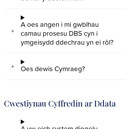
A oes angen i mi gwblhau
camau prosesu DBS cyn i
ymgeisydd ddechrau yn ei rôl?
Oes dewis Cymraeg?
Cwestiynau Cyffredin ar Ddata
A yw eich system diogelu