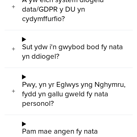
data/GDPR y DU yn
cydymffurfio?
Sut ydw i'n gwybod bod fy nata
yn ddiogel?
Pwy, yn yr Eglwys yng Nghymru,
fydd yn gallu gweld fy nata
personol?
Pam mae angen fy nata