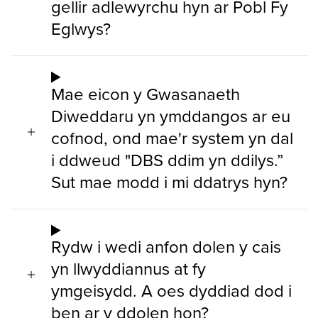
gellir adlewyrchu hyn ar Pobl Fy
Eglwys?
Mae eicon y Gwasanaeth
Diweddaru yn ymddangos ar eu
cofnod, ond mae'r system yn dal
i ddweud "DBS ddim yn ddilys.”
Sut mae modd i mi ddatrys hyn?
Rydw i wedi anfon dolen y cais
yn llwyddiannus at fy
ymgeisydd. A oes dyddiad dod i
ben ar y ddolen hon?