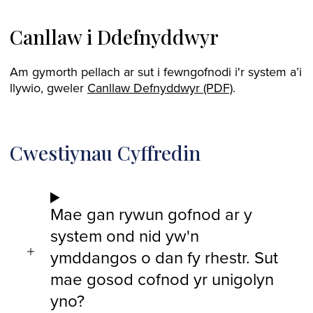
Canllaw i Ddefnyddwyr
Am gymorth pellach ar sut i fewngofnodi i'r system a’i
llywio, gweler
Canllaw Defnyddwyr (PDF)
.
Cwestiynau Cyffredin
Mae gan rywun gofnod ar y
system ond nid yw'n
ymddangos o dan fy rhestr. Sut
mae gosod cofnod yr unigolyn
yno?