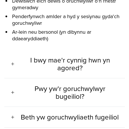
Dewiswch eich dewis o oruchwyliwr o'n rhestr
gymeradwy
Penderfynwch amlder a hyd y sesiynau gyda'ch
goruchwyliwr
Ar-lein neu bersonol (yn dibynnu ar
ddaearyddiaeth)
I bwy mae'r cynnig hwn yn
agored?
Pwy yw'r goruchwylwyr
bugeiliol?
Beth yw goruchwyliaeth fugeiliol