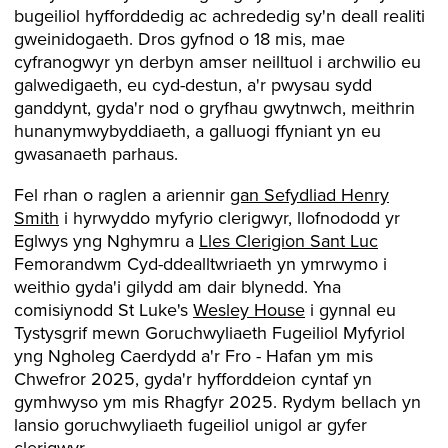
bugeiliol hyfforddedig ac achrededig sy'n deall realiti
gweinidogaeth. Dros gyfnod o 18 mis, mae
cyfranogwyr yn derbyn amser neilltuol i archwilio eu
galwedigaeth, eu cyd-destun, a'r pwysau sydd
ganddynt, gyda'r nod o gryfhau gwytnwch, meithrin
hunanymwybyddiaeth, a galluogi ffyniant yn eu
gwasanaeth parhaus.
Fel rhan o raglen a ariennir
gan Sefydliad Henry
Smith
i hyrwyddo myfyrio clerigwyr, llofnododd yr
Eglwys yng Nghymru a
Lles Clerigion Sant Luc
Femorandwm Cyd-ddealltwriaeth yn ymrwymo i
weithio gyda'i gilydd am dair blynedd. Yna
comisiynodd St Luke's
Wesley House
i gynnal eu
Tystysgrif mewn Goruchwyliaeth Fugeiliol Myfyriol
yng Ngholeg Caerdydd a'r Fro - Hafan ym mis
Chwefror 2025, gyda'r hyfforddeion cyntaf yn
gymhwyso ym mis Rhagfyr 2025. Rydym bellach yn
lansio goruchwyliaeth fugeiliol unigol ar gyfer
clerigwyr.