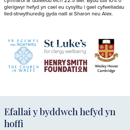
cymharol ar ddiwedd eich 22.5 awr. Bydd tua 10% o
glerigwyr hefyd yn cael eu cysylltu i gael cyfweliadau
lled-strwythuredig gyda naill ai Sharon neu Alex.
Efallai y byddwch hefyd yn
hoffi