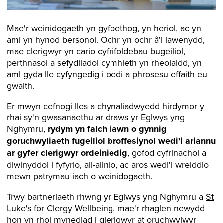
Mae'r weinidogaeth yn gyfoethog, yn heriol, ac yn
aml yn hynod bersonol. Ochr yn ochr â'i lawenydd,
mae clerigwyr yn cario cyfrifoldebau bugeiliol,
perthnasol a sefydliadol cymhleth yn rheolaidd, yn
aml gyda lle cyfyngedig i oedi a phrosesu effaith eu
gwaith.
Er mwyn cefnogi lles a chynaliadwyedd hirdymor y
rhai sy'n gwasanaethu ar draws yr Eglwys yng
Nghymru,
rydym yn falch iawn o gynnig
goruchwyliaeth fugeiliol broffesiynol wedi'i ariannu
ar gyfer clerigwyr ordeiniedig
, gofod cyfrinachol a
diwinyddol i fyfyrio, ail-alinio, ac aros wedi'i wreiddio
mewn patrymau iach o weinidogaeth.
Trwy bartneriaeth rhwng yr Eglwys yng Nghymru a
St
Luke's for Clergy Wellbeing
, mae'r rhaglen newydd
hon yn rhoi mynediad i glerigwyr at oruchwylwyr