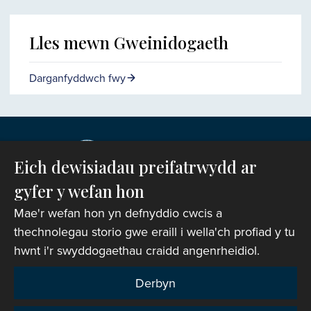
Lles mewn Gweinidogaeth
Darganfyddwch fwy
Eich dewisiadau preifatrwydd ar
gyfer y wefan hon
Mae'r wefan hon yn defnyddio cwcis a
thechnolegau storio gwe eraill i wella'ch profiad y tu
hwnt i'r swyddogaethau craidd angenrheidiol.
Hawlfraint © 2007-2026 Corff Cynrychiolwyr yr
Eglwys yng Nghymru. Cedwir pob hawl.
Derbyn
Rhif Elusen Gofrestredig: 1142813