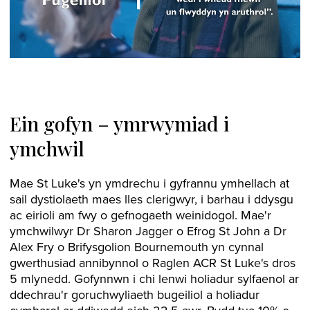
Ein gofyn – ymrwymiad i
ymchwil
Mae St Luke's yn ymdrechu i gyfrannu ymhellach at
sail dystiolaeth maes lles clerigwyr, i barhau i ddysgu
ac eirioli am fwy o gefnogaeth weinidogol. Mae'r
ymchwilwyr Dr Sharon Jagger o Efrog St John a Dr
Alex Fry o Brifysgolion Bournemouth yn cynnal
gwerthusiad annibynnol o Raglen ACR St Luke's dros
5 mlynedd. Gofynnwn i chi lenwi holiadur sylfaenol ar
ddechrau'r goruchwyliaeth bugeiliol a holiadur