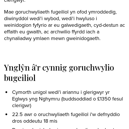
Mae goruchwyliaeth fugeiliol yn ofod ymroddedig,
diwinyddol wedi'i wybod, wedi'i hwyluso i
weinidogion fyfyrio ar eu galwedigaeth, cyd-destun ac
effaith eu gwaith, ac archwilio ffyrdd iach a
chynaliadwy ymlaen mewn gweinidogaeth.
Ynglŷn â'r cynnig goruchwylio
bugeiliol
Cymorth unigol wedi'i ariannu i glerigwyr yr
Eglwys yng Nghymru (buddsoddiad o £1350 fesul
clerigwr)
22.5 awr o oruchwyliaeth fugeiliol i'w defnyddio
dros oddeutu 18 mis