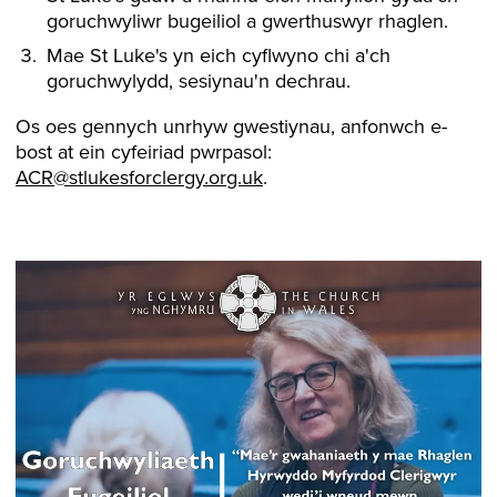
goruchwyliwr bugeiliol a gwerthuswyr rhaglen.
Mae St Luke's yn eich cyflwyno chi a'ch
goruchwylydd, sesiynau'n dechrau.
Os oes gennych unrhyw gwestiynau, anfonwch e-
bost at ein cyfeiriad pwrpasol:
ACR@stlukesforclergy.org.uk
.