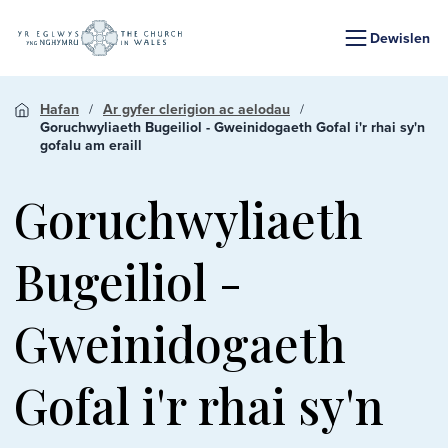
Dewislen
Hafan
Ar gyfer clerigion ac aelodau
Goruchwyliaeth Bugeiliol - Gweinidogaeth Gofal i'r rhai sy'n
gofalu am eraill
Goruchwyliaeth
Bugeiliol -
Gweinidogaeth
Gofal i'r rhai sy'n