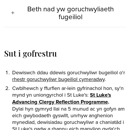
Beth nad yw goruchwyliaeth
fugeiliol
Sut i gofrestru
Dewiswch ddau ddewis goruchwyliwr bugeiliol o'r
rhestr goruchwyliwr bugeiliol cymeradwy
.
Cwblhewch y ffurflen ar-lein gyfrinachol hon, sy'n
mynd yn uniongyrchol i St Luke's:
St Luke's
Advancing Clergy Reflection Programme
.
Dylai hyn gymryd llai na 5 munud ac yn gofyn am
eich gwybodaeth gyswllt, unrhyw anghenion
mynediad, dewisiadau goruchwyliwr a chaniatâd i
St Luke's gadw a rhannu eich manylion gyda'ch