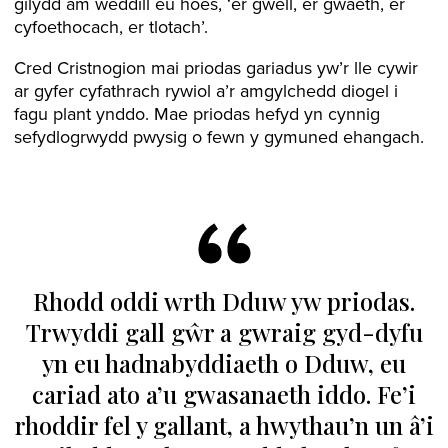
gilydd am weddill eu hoes, ‘er gwell, er gwaeth, er
cyfoethocach, er tlotach’.
Cred Cristnogion mai priodas gariadus yw’r lle cywir
ar gyfer cyfathrach rywiol a’r amgylchedd diogel i
fagu plant ynddo. Mae priodas hefyd yn cynnig
sefydlogrwydd pwysig o fewn y gymuned ehangach.
Rhodd oddi wrth Dduw yw priodas.
Trwyddi gall gŵr a gwraig gyd-dyfu
yn eu hadnabyddiaeth o Dduw, eu
cariad ato a’u gwasanaeth iddo. Fe’i
rhoddir fel y gallant, a hwythau’n un â’i