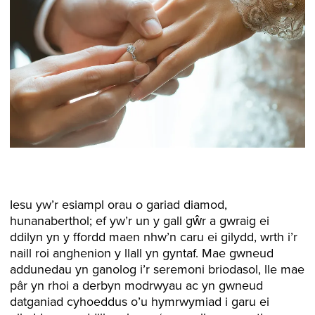
Iesu yw’r esiampl orau o gariad diamod,
hunanaberthol; ef yw’r un y gall gŵr a gwraig ei
ddilyn yn y ffordd maen nhw’n caru ei gilydd, wrth i’r
naill roi anghenion y llall yn gyntaf. Mae gwneud
addunedau yn ganolog i’r seremoni briodasol, lle mae
pâr yn rhoi a derbyn modrwyau ac yn gwneud
datganiad cyhoeddus o’u hymrwymiad i garu ei