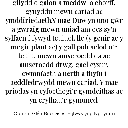
gilydd o galon a meddwl a chorff,
gynyddu mewn cariad ac
ymddiriedaeth.Y mae Duw yn uno gŵr
a gwraig mewn uniad am oes sy’n
sylfaen i fywyd teuluol, lle (y genir ac y
megir plant ac) y gall pob aelod o’r
teulu, mewn amseroedd da ac
amseroedd drwg, gael cysur,
cwmnïaeth a nerth a thyfu i
aeddfedrwydd mewn cariad. Y mae
priodas yn cyfoethogi’r gymdeithas ac
yn cryfhau’r gymuned.
O drefn Glân Briodas yr Eglwys yng Nghymru