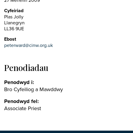
27 Mehefin 2009
Cyfeiriad
Plas Jolly
Llanegryn
LL36 9UE
Ebost
peterward@cinw.org.uk
Penodiadau
Penodwyd i:
Bro Cyfeiliog a Mawddwy
Penodwyd fel:
Associate Priest