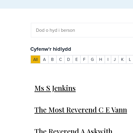
Chwilio
am
aelod
o
Cyfenw'r hidlydd
glerigion
All
A
B
C
D
E
F
G
H
I
J
K
L
Ms S Jenkins
The Most Reverend C E Vann
The Reverend A Askwith