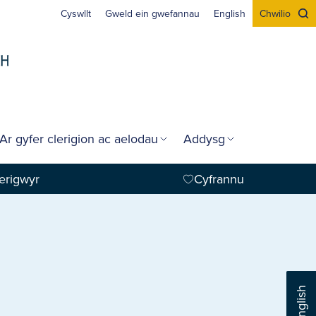
Cyswllt
Gweld ein gwefannau
English
Chwilio
Ar gyfer clerigion ac aelodau
Addysg
erigwyr
Cyfrannu
English