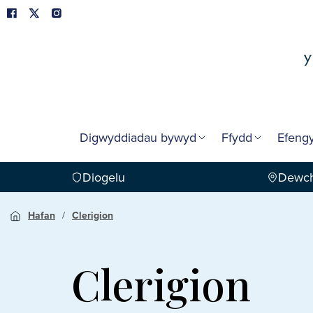
Digwyddiadau bywyd
Ffydd
Efengy
Diogelu
Dewch
Hafan
Clerigion
Clerigion