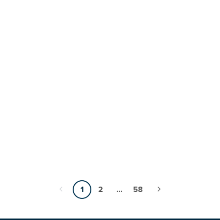
1
2
…
58