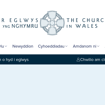
lu
Newyddion
Cyhoeddiadau
Amdanom ni
 o hyd i eglwys
Chwilio am cl