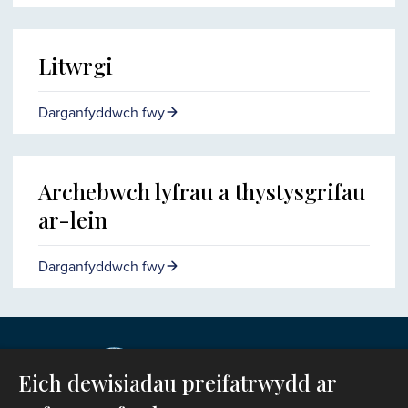
Litwrgi
Darganfyddwch fwy
Archebwch lyfrau a thystysgrifau
ar-lein
Darganfyddwch fwy
Eich dewisiadau preifatrwydd ar