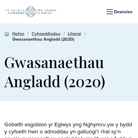
Dewislen
Hafan
Cyhoeddiadau
Litwrgi
Gwasanaethau Angladd (2020)
Gwasanaethau
Angladd (2020)
Gobaith esgobion yr Eglwys yng Nghymru yw y bydd
y cyfoeth hwn o adnoddau yn galluogi’r rhai sy’n