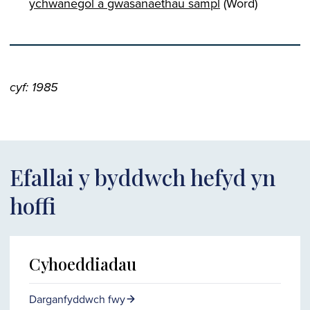
ychwanegol a gwasanaethau sampl
(Word)
cyf: 1985
Efallai y byddwch hefyd yn
hoffi
Cyhoeddiadau
Darganfyddwch fwy