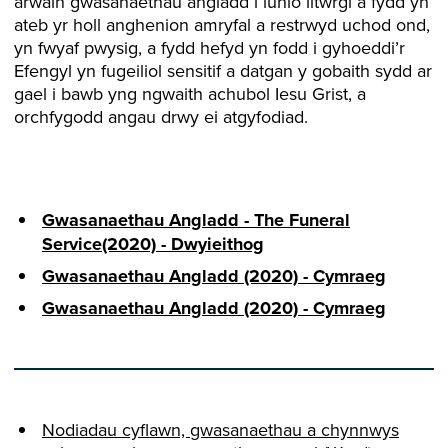
arwain gwasanaethau angladd i lunio litwrgi a fydd yn
ateb yr holl anghenion amryfal a restrwyd uchod ond,
yn fwyaf pwysig, a fydd hefyd yn fodd i gyhoeddi’r
Efengyl yn fugeiliol sensitif a datgan y gobaith sydd ar
gael i bawb yng ngwaith achubol Iesu Grist, a
orchfygodd angau drwy ei atgyfodiad.
Gwasanaethau Angladd - The Funeral
Service(2020) - Dwyieithog
Gwasanaethau Angladd (2020) - Cymraeg
Gwasanaethau Angladd (2020) - Cymraeg
Nodiadau cyflawn, gwasanaethau a chynnwys