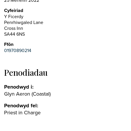
25 Mehefin 2022
Cyfeiriad
Y Ficerdy
Penrhiwgaled Lane
Cross Inn
SA44 6NS
Ffôn
01970890214
Penodiadau
Penodwyd i:
Glyn Aeron (Coastal)
Penodwyd fel:
Priest in Charge