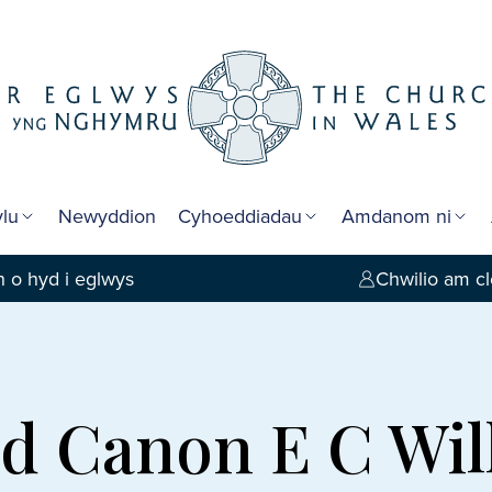
lu
Newyddion
Cyhoeddiadau
Amdanom ni
 o hyd i eglwys
Chwilio am cl
d Canon E C Wil