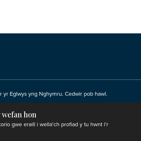
r yr Eglwys yng Nghymru. Cedwir pob hawl.
y wefan hon
eth o bell
|
Hysbysiad preifatrwydd
|
Datganiad Hygyrch
o gwe eraill i wella'ch profiad y tu hwnt i'r