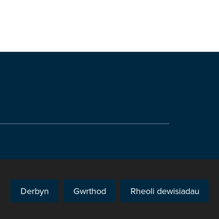
edd
Derbyn
Gwrthod
Rheoli dewisiadau