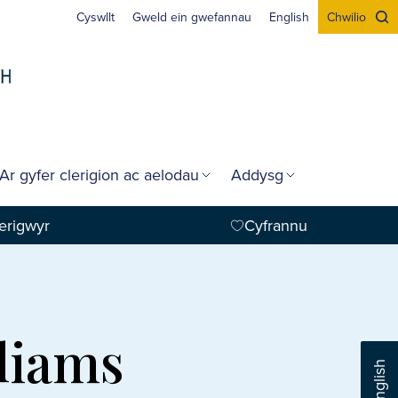
Cyswllt
Gweld ein gwefannau
English
Chwilio
Ar gyfer clerigion ac aelodau
Addysg
erigwyr
Cyfrannu
liams
English