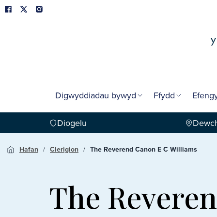
Digwyddiadau bywyd
Ffydd
Efengy
Diogelu
Dewch
Hafan
Clerigion
The Reverend Canon E C Williams
The Reveren