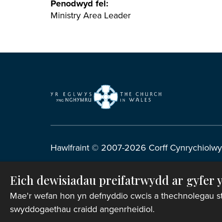
Penodwyd fel:
Ministry Area Leader
Hawlfraint © 2007-2026 Corff Cynrychiolwy
Rhif Elusen Gofrestredig: 1142813
Eich dewisiadau preifatrwydd ar gyfer 
Telerau ac Amodau Gwefan
|
Cwcis
|
Cefnoga
Mae'r wefan hon yn defnyddio cwcis a thechnolegau stori
swyddogaethau craidd angenrheidiol.
Preifatrwydd