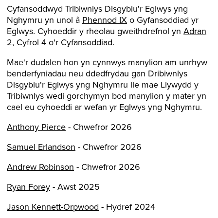
Cyfansoddwyd Tribiwnlys Disgyblu'r Eglwys yng
Nghymru yn unol â
Phennod IX
o Gyfansoddiad yr
Eglwys. Cyhoeddir y rheolau gweithdrefnol yn
Adran
2, Cyfrol 4
o'r Cyfansoddiad.
Mae'r dudalen hon yn cynnwys manylion am unrhyw
benderfyniadau neu ddedfrydau gan Dribiwnlys
Disgyblu'r Eglwys yng Nghymru lle mae Llywydd y
Tribiwnlys wedi gorchymyn bod manylion y mater yn
cael eu cyhoeddi ar wefan yr Eglwys yng Nghymru.
Anthony Pierce
- Chwefror 2026
Samuel Erlandson
- Chwefror 2026
Andrew Robinson
- Chwefror 2026
Ryan Forey
- Awst 2025
Jason Kennett-Orpwood
- Hydref 2024