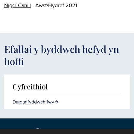
Nigel Cahill
- Awst/Hydref 2021
Efallai y byddwch hefyd yn
hoffi
Cyfreithiol
Darganfyddwch fwy