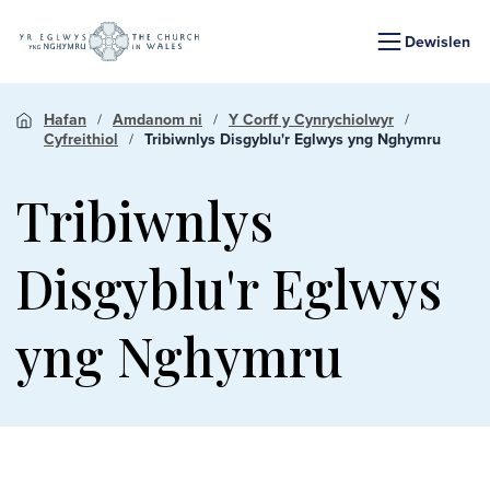
Dewislen
Hafan
Amdanom ni
Y Corff y Cynrychiolwyr
Cyfreithiol
Tribiwnlys Disgyblu'r Eglwys yng Nghymru
Tribiwnlys
Disgyblu'r Eglwys
yng Nghymru