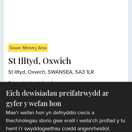
Gower Ministry Area
St Illtyd, Oxwich
St Illtyd, Oxwich, SWANSEA, SA3 1LR
Darganfyddwch fwy
Eich dewisiadau preifatrwydd ar
gyfer y wefan hon
Chwiliwr eglwysi
Mae'r wefan hon yn defnyddio cwcis a
thechnolegau storio gwe eraill i wella'ch profiad y tu
hwnt i'r swyddogaethau craidd angenrheidiol.