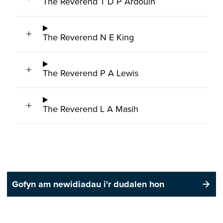
The Reverend T D P Ardouin
The Reverend N E King
The Reverend P A Lewis
The Reverend L A Masih
Gofyn am newidiadau i'r dudalen hon