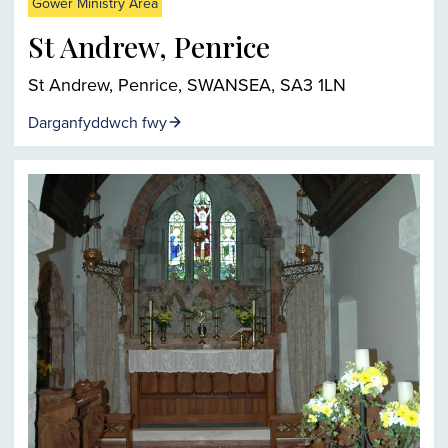
Gower Ministry Area
St Andrew, Penrice
St Andrew, Penrice, SWANSEA, SA3 1LN
Darganfyddwch fwy