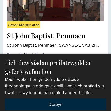
Gower Ministry Area
St John Baptist, Penmaen
St John Baptist, Penmaen, SWANSEA, SA3 2HJ
Darganfyddwch fwy
Eich dewisiadau preifatrwydd ar
gyfer y wefan hon
Chwiliwr eglwysi
Mae'r wefan hon yn defnyddio cwcis a
thechnolegau storio gwe eraill i wella'ch profiad y tu
hwnt i'r swyddogaethau craidd angenrheidiol.
Derbyn