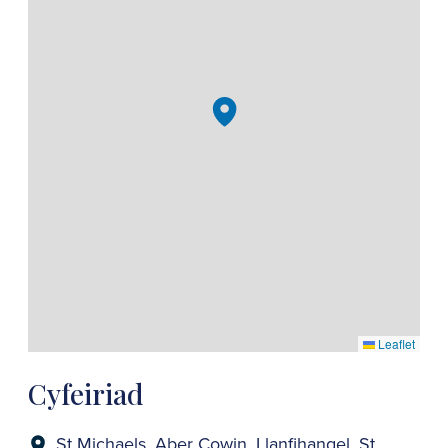
Leaflet
Cyfeiriad
St Michaels, Aber Cowin, Llanfihangel, St