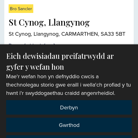
Bro Sancler
St Cynog, Llangynog
St Cynog, Llangynog, CARMARTHEN, SA33 5BT
Darganfyddwch fwy
Eich dewisiadau preifatrwydd ar
gyfer y wefan hon
Chwiliwr eglwysi
Mae'r wefan hon yn defnyddio cwcis a
thechnolegau storio gwe eraill i wella'ch profiad y tu
hwnt i'r swyddogaethau craidd angenrheidiol.
Derbyn
Gwrthod