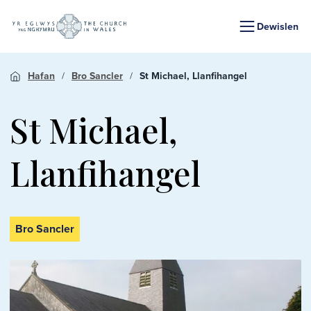
Dewislen
Hafan
Bro Sancler
St Michael, Llanfihangel
St Michael,
Llanfihangel
Bro Sancler