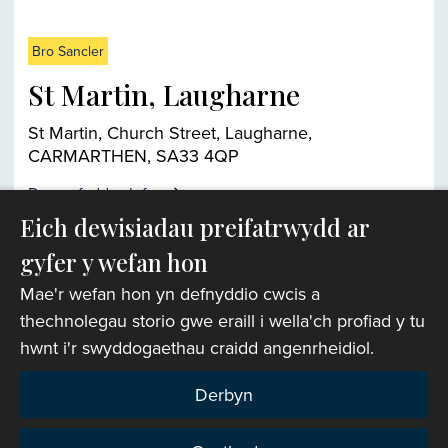
Bro Sancler
St Martin, Laugharne
St Martin, Church Street, Laugharne,
CARMARTHEN, SA33 4QP
Darganfyddwch fwy
Eich dewisiadau preifatrwydd ar
gyfer y wefan hon
Chwiliwr eglwysi
Mae'r wefan hon yn defnyddio cwcis a
thechnolegau storio gwe eraill i wella'ch profiad y tu
hwnt i'r swyddogaethau craidd angenrheidiol.
Derbyn