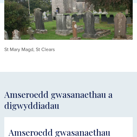
St Mary Magd, St Clears
Amseroedd gwasanaethau a
digwyddiadau
Amseroedd gwasanaethau