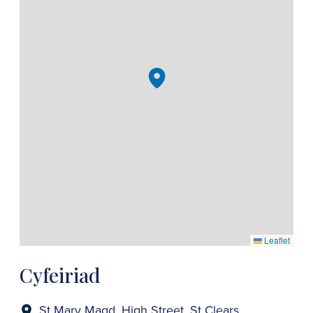
Leaflet
Cyfeiriad
St Mary Magd, High Street, St Clears,