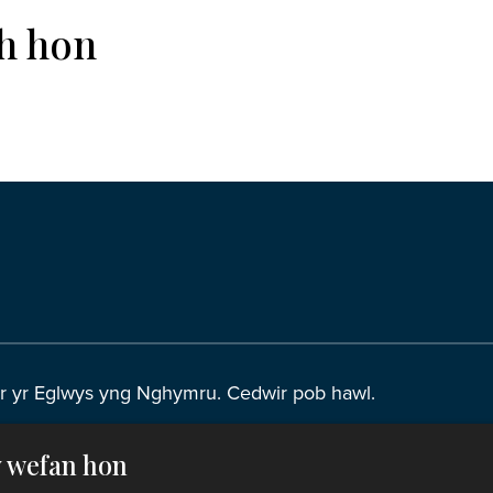
th hon
r yr Eglwys yng Nghymru. Cedwir pob hawl.
y wefan hon
eth o bell
|
Hysbysiad preifatrwydd
|
Datganiad Hygyrch