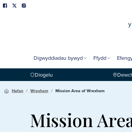
Digwyddiadau bywyd
Ffydd
Efengy
Diogelu
Dewch
Hafan
Wrexham
Mission Area of Wrexham
Mission Are