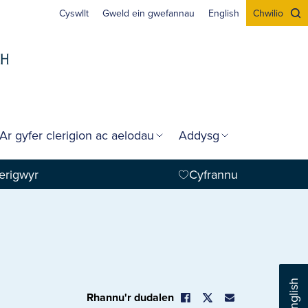
Cyswllt
Gweld ein gwefannau
English
Chwilio
Ar gyfer clerigion ac aelodau
Addysg
erigwyr
Cyfrannu
English
Rhannu'r dudalen