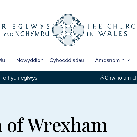
lu
Newyddion
Cyhoeddiadau
Amdanom ni
 o hyd i eglwys
Chwilio am cl
a of Wrexham