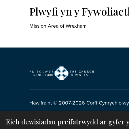
Plwyfi yn y Fywoliae
Mission Area of Wrexham
Hawlfraint © 2007-2026 Corff Cynrychiolwy
Rhif Elusen Gofrestredig: 1142813
Eich dewisiadau preifatrwydd ar gyfer 
Telerau ac Amodau Gwefan
|
Cwcis
|
Cefnoga