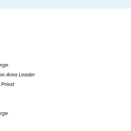
arge
ion Area Leader
 Priest
arge