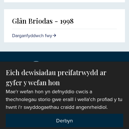
Glân Briodas - 1998
Darganfyddwch fwy
Eich dewisiadau preifatrwydd ar
gyfer y wefan hon
Mae'r wefan hon yn defnyddio cwcis a
thechnolegau storio gwe eraill i wella'ch profiad y tu
hwnt i'r swyddogaethau craidd angenrheidiol.
Hawlfraint © 2007-2026 Corff Cynrychiolwyr yr
Eglwys yng Nghymru. Cedwir pob hawl.
Derbyn
Rhif Elusen Gofrestredig: 1142813