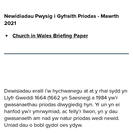
Newidiadau Pwysig i Gyfraith Priodas - Mawrth
2021
Church in Wales Briefing Paper
Dewisiadau eraill i’w hychwanegu at at y rhai sydd yn
Llyfr Gweddi 1664 (1662 yn Saesneg) a 1984 yw’r
gwasanaethau priodas diwygiedig hyn. Yr un yn ei
hanfod yw’r ymrwymiad, ac felly’r llwon, yn y dau
gwasanaeth am nad yw natur priodas wedi newid.
Uniad dau o bobl gydol oes ydyw.