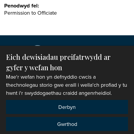
Penodwyd fel:
Permission to Officiate
Eich dewisiadau preifatrwydd ar
gyfer y wefan hon
Mae'r wefan hon yn defnyddio cwcis a
thechnolegau storio gwe eraill i wella'ch profiad y tu
hwnt i'r swyddogaethau craidd angenrheidiol.
Hawlfraint © 2007-2026 Corff Cynrychiolwyr yr
Eglwys yng Nghymru. Cedwir pob hawl.
Derbyn
Rhif Elusen Gofrestredig: 1142813
Gwrthod
Telerau ac Amodau Gwefan
|
Cwcis
|
Cefnogaeth o
bell
|
Hysbysiad preifatrwydd
|
Datganiad Hygyrchedd