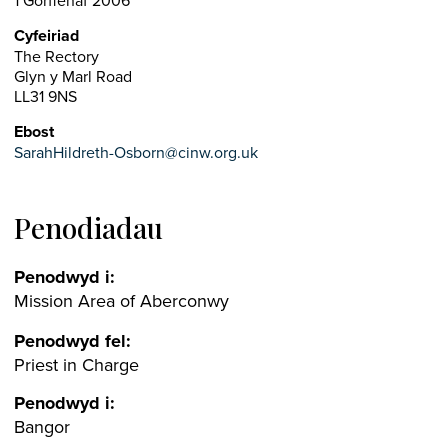
1 Gorffenaf 2006
Cyfeiriad
The Rectory
Glyn y Marl Road
LL31 9NS
Ebost
SarahHildreth-Osborn@cinw.org.uk
Penodiadau
Penodwyd i:
Mission Area of Aberconwy
Penodwyd fel:
Priest in Charge
Penodwyd i:
Bangor