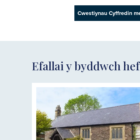
Cwestiynau Cyffredin m
Efallai y byddwch hef