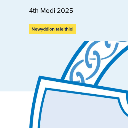
4th Medi 2025
Newyddion taleithiol