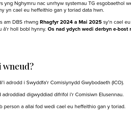
ys yng Nghymru nac unrhyw systemau TG esgobaethol wedi
y yn cael eu heffeithio gan y toriad data hwn.
ais am DBS rhwng
Rhagfyr 2024 a Mai 2025
sy'n cael eu 
 â'r holl bobl hynny.
Os
nad
ydych
wedi
derbyn e-bost 
ei wneud?
'i adrodd i Swyddfa'r Comisiynydd Gwybodaeth (ICO).
droddiad digwyddiad difrifol i'r Comisiwn Elusennau.
person a allai fod wedi cael eu heffeithio gan y toriad.