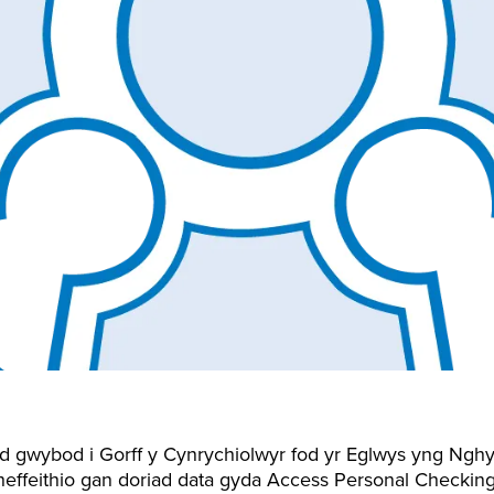
 gwybod i Gorff y Cynrychiolwyr fod yr Eglwys yng Nghy
u heffeithio gan doriad data gyda Access Personal Checkin