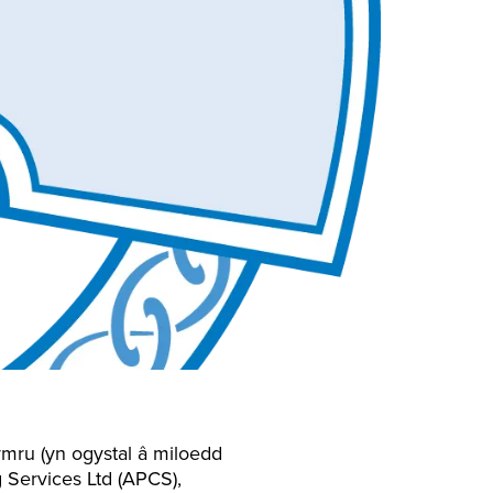
mru (yn ogystal â miloedd
g Services Ltd (APCS),