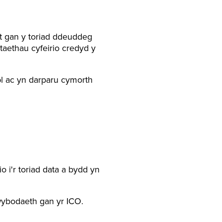
nt gan y toriad ddeuddeg
taethau cyfeirio credyd y
bl ac yn darparu cymorth
i'r toriad data a bydd yn
ybodaeth gan yr ICO.