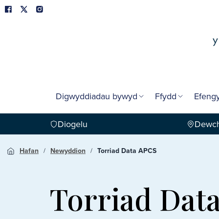
Digwyddiadau bywyd
Ffydd
Efengy
Diogelu
Dewch
Hafan
Newyddion
Torriad Data APCS
Torriad Dat