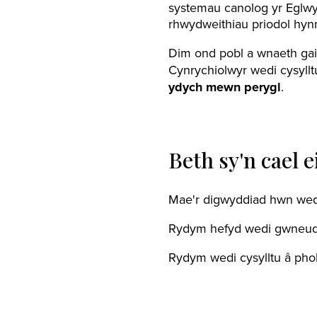
systemau canolog yr Eglw
rhwydweithiau priodol hynn
Dim ond pobl a wnaeth g
Cynrychiolwyr wedi cysylltu
ydych
mewn
perygl
.
Beth sy'n cael 
Mae'r digwyddiad hwn wedi
Rydym hefyd wedi gwneud a
Rydym wedi cysylltu â phob 