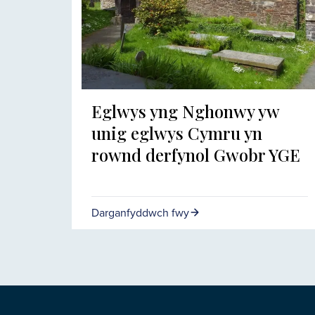
Eglwys yng Nghonwy yw
unig eglwys Cymru yn
rownd derfynol Gwobr YGE
Darganfyddwch fwy