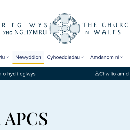
lu
Newyddion
Cyhoeddiadau
Amdanom ni
 o hyd i eglwys
Chwilio am cl
a APCS