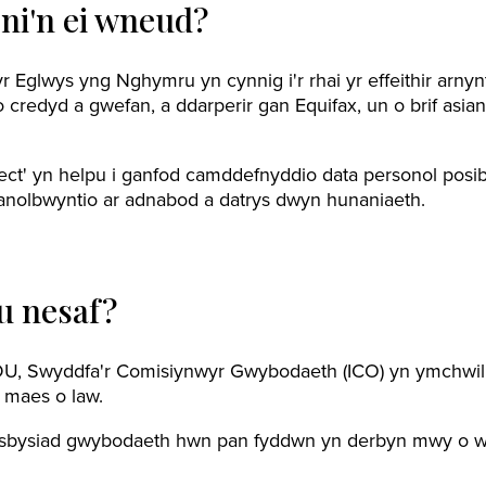
 ni'n ei wneud?
r Eglwys yng Nghymru yn cynnig i'r rhai yr effeithir arny
credyd a gwefan, a ddarperir gan Equifax, un o brif asian
ect' yn helpu i ganfod camddefnyddio data personol posi
canolbwyntio ar adnabod a datrys dwyn hunaniaeth.
u nesaf?
U, Swyddfa'r Comisiynwyr Gwybodaeth (ICO) yn ymchwilio 
 maes o law.
sbysiad gwybodaeth hwn pan fyddwn yn derbyn mwy o w