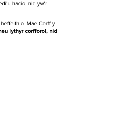
'u hacio, nid yw'r
heffeithio. Mae Corff y
neu lythyr
corfforol, nid