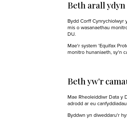
Beth arall ydyn
Bydd Corff Cynrychiolwyr y
mis o wasanaethau monitro 
DU.
Mae'r system 'Equifax Prot
monitro hunaniaeth, sy'n 
Beth yw'r cama
Mae Rheoleiddiwr Data y D
adrodd ar eu canfyddiadau
Byddwn yn diweddaru'r hy