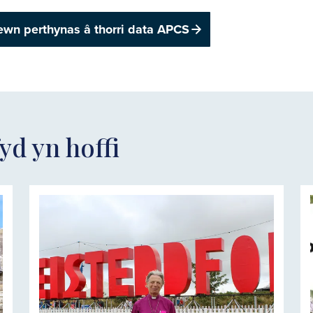
ewn perthynas â thorri data APCS
yd yn hoffi