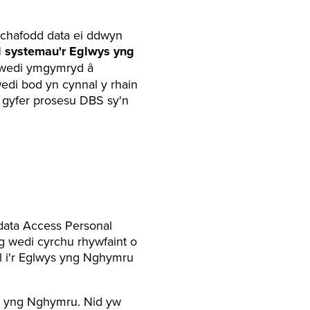
 chafodd data ei ddwyn
d
systemau'r
Eglwys
yng
S wedi ymgymryd â
edi bod yn cynnal y rhain
 gyfer prosesu DBS sy'n
 data Access Personal
 wedi cyrchu rhywfaint o
 i'r Eglwys yng Nghymru
wys yng Nghymru. Nid yw