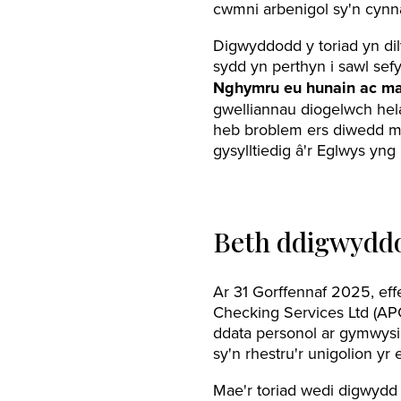
cwmni arbenigol sy'n cynna
Digwyddodd y toriad yn di
sydd yn perthyn i sawl se
Nghymru
eu
hunain ac m
gwelliannau diogelwch hel
heb broblem ers diwedd mi
gysylltiedig â'r Eglwys yng
Beth ddigwydd
Ar 31 Gorffennaf 2025, eff
Checking Services Ltd (AP
ddata personol ar gymwys
sy'n rhestru'r unigolion yr e
Mae'r toriad wedi digwydd 