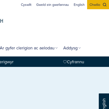
Cyswllt
Gweld ein gwefannau
English
Chwilio
Ar gyfer clerigion ac aelodau
Addysg
erigwyr
Cyfrannu
English