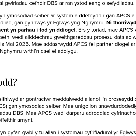
l gwiriadau cefndir DBS ar ran ystod eang o sefydliadau.
lyn ymosodiad seiber ar system a ddefnyddir gan APCS a
fydliad, gan gynnwys yr Eglwys yng Nghymru.
Ni thorriwy
aent
yn
parhau
i
fod
yn
ddiogel
. Ers y toriad, mae APC
aeth, wedi ailddechrau gweithgareddau prosesu data ac w
s Mai 2025. Mae addasrwydd APCS fel partner diogel ar
 Nghymru wrthi’n cael ei adolygu.
odd?
eithiwyd ar gontractwr meddalwedd allanol i'n prosesydd
CS) gan ymosodiad seiber. Mae unigolion anawdurdodedig
iadau DBS. Mae APCS wedi darparu adroddiad cyfrinachol
ffeithir arnynt.
yn gyfan gwbl y tu allan i systemau cyfrifiadurol yr Egl