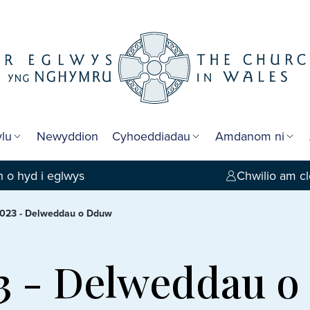
lu
Newyddion
Cyhoeddiadau
Amdanom ni
 o hyd i eglwys
Chwilio am cl
2023 - Delweddau o Dduw
3 - Delweddau o