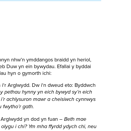
onyn nhw’n ymddangos braidd yn heriol,
b Duw yn ein bywydau. Efallai y byddai
dau hyn o gymorth ichi:
i'r Arglwydd. Dw i'n dweud eto: Byddwch
 y pethau hynny yn eich bywyd sy’n eich
 i’r achlysuron mawr a cheisiwch cynnwys
 fwytho’r gath.
r Arglwydd yn dod yn fuan –
Beth mae
olygu i chi? Ym mha ffyrdd ydych chi, neu