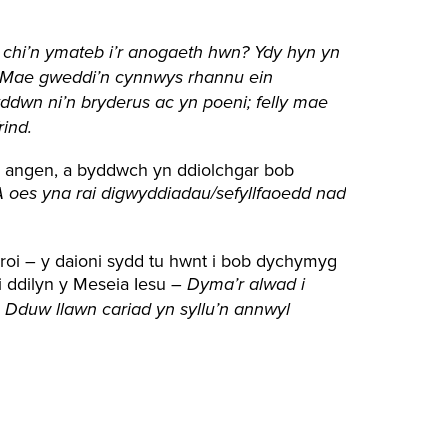
 chi’n ymateb i’r anogaeth hwn? Ydy hyn yn
? Mae gweddi’n cynnwys rhannu ein
dwn ni’n bryderus ac yn poeni; felly mae
rind.
 angen, a byddwch yn ddiolchgar bob
 A oes yna rai digwyddiadau/sefyllfaoedd nad
roi – y daioni sydd tu hwnt i bob dychymyg
 ddilyn y Meseia Iesu –
Dyma’r alwad i
duw llawn cariad yn syllu’n annwyl