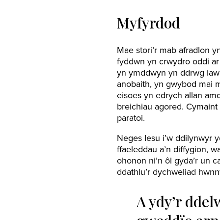
Myfyrdod
Mae stori’r mab afradlon 
fyddwn yn crwydro oddi ar 
yn ymddwyn yn ddrwg iawn
anobaith, yn gwybod mai m
eisoes yn edrych allan amd
breichiau agored. Cymaint yd
paratoi.
Neges Iesu i’w ddilynwyr 
ffaeleddau a’n diffygion,
ohonon ni’n ôl gyda’r un c
ddathlu’r dychweliad hwnnw,
A ydy’r ddel