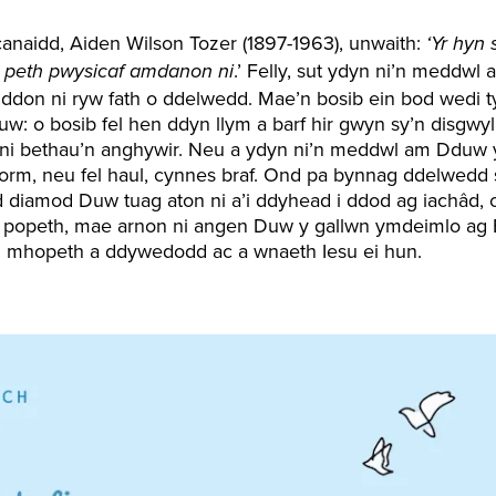
naidd, Aiden Wilson Tozer (1897-1963), unwaith:
‘Yr hyn 
.’ Felly, sut ydyn ni’n meddw
r peth pwysicaf amdanon ni
anddon ni ryw fath o ddelwedd. Mae’n bosib ein bod wedi t
: o bosib fel hen ddyn llym a barf hir gwyn sy’n disgwyl 
ni bethau’n anghywir. Neu a ydyn ni’n meddwl am Dduw yn
storm, neu fel haul, cynnes braf. Ond pa bynnag ddelwed
d diamod Duw tuag aton ni a’i ddyhead i ddod ag iachâd, 
w popeth, mae arnon ni angen Duw y gallwn ymdeimlo ag 
m mhopeth a ddywedodd ac a wnaeth Iesu ei hun.