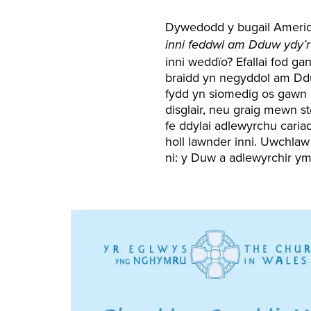
Dywedodd y bugail America
inni feddwl am Dduw ydy’
inni weddïo? Efallai fod g
braidd yn negyddol am Dduw
fydd yn siomedig os gawn 
disglair, neu graig mewn 
fe ddylai adlewyrchu caria
holl lawnder inni. Uwchla
ni: y Duw a adlewyrchir y