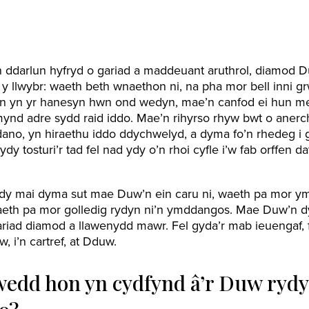
yn ddarlun hyfryd o gariad a maddeuant aruthrol, diamod 
y llwybr: waeth beth wnaethon ni, na pha mor bell inni 
 yn yr hanesyn hwn ond wedyn, mae’n canfod ei hun me
ynd adre sydd raid iddo. Mae’n rihyrso rhyw bwt o anerc
ano, yn hiraethu iddo ddychwelyd, a dyma fo’n rhedeg i g
y tosturi’r tad fel nad ydy o’n rhoi cyfle i’w fab orffen da
ydy mai dyma sut mae Duw’n ein caru ni, waeth pa mor ym
 waeth pa mor golledig rydyn ni’n ymddangos. Mae Duw’n 
ariad diamod a llawenydd mawr. Fel gyda’r mab ieuengaf, fe
 i’n cartref, at Dduw.
wedd hon yn cydfynd â’r Duw rydy