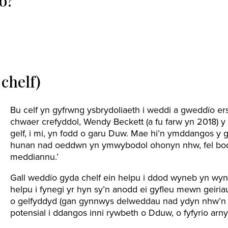
o?
chelf)
Bu celf yn gyfrwng ysbrydoliaeth i weddi a gweddïo er
chwaer crefyddol, Wendy Beckett (a fu farw yn 2018) y 
gelf, i mi, yn fodd o garu Duw. Mae hi’n ymddangos y g
hunan nad oeddwn yn ymwybodol ohonyn nhw, fel bo
meddiannu.’
Gall weddïo gyda chelf ein helpu i ddod wyneb yn wyne
helpu i fynegi yr hyn sy’n anodd ei gyfleu mewn geiri
o gelfyddyd (gan gynnwys delweddau nad ydyn nhw’n g
potensial i ddangos inni rywbeth o Dduw, o fyfyrio arn