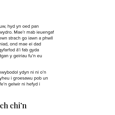
Duw, hyd yn oed pan
grwydro. Mae’r mab ieuengaf
wn strach go iawn a phwll
hiad, ond mae ei dad
yfarfod â’i fab gyda
tgan y geiriau fu’n eu
wybodol ydyn ni ni o’n
dyheu i groesawu pob un
’n gelwir ni hefyd i
ch chi’n