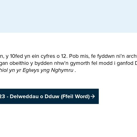
, y 10fed yn ein cyfres o 12. Pob mis, fe fyddwn ni’n ar
gan obeithio y bydden nhw’n gymorth fel modd i ganfod 
hiol yn yr Eglwys yng Nghymru
.
23 - Delweddau o Dduw (Ffeil Word)