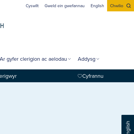
Cyswllt
Gweld ein gwefannau
English
Chwilio
Ar gyfer clerigion ac aelodau
Addysg
erigwyr
Cyfrannu
English