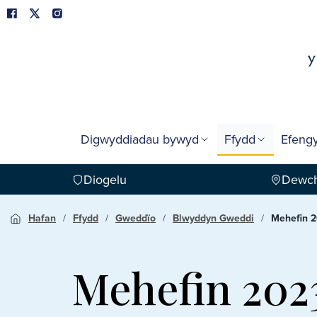
Digwyddiadau bywyd
Ffydd
Efengy
Diogelu
Dewch
Hafan
Ffydd
Gweddïo
Blwyddyn Gweddi
Mehefin 
Mehefin 202