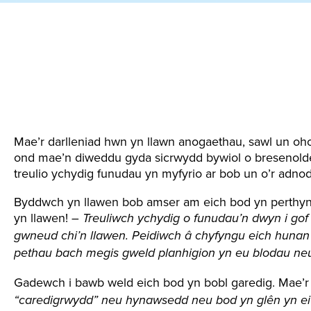
Mae’r darlleniad hwn yn llawn anogaethau, sawl un oh
ond mae’n diweddu gyda sicrwydd bywiol o bresenolde
treulio ychydig funudau yn myfyrio ar bob un o’r adno
Byddwch yn llawen bob amser am eich bod yn perthyn 
yn llawen! –
Treuliwch ychydig o funudau’n dwyn i gof
gwneud chi’n llawen. Peidiwch â chyfyngu eich hunan
pethau bach megis gweld planhigion yn eu blodau neu
Gadewch i bawb weld eich bod yn bobl garedig. Mae’
“caredigrwydd” neu hynawsedd neu bod yn glên yn ei 