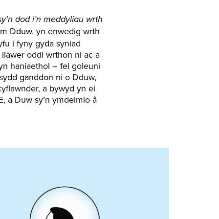
sy’n dod i’n meddyliau wrth
l am Dduw, yn enwedig wrth
yfu i fyny gyda syniad
llawer oddi wrthon ni ac a
 haniaethol – fel goleuni
d sydd ganddon ni o Dduw,
cyflawnder, a bywyd yn ei
E, a Duw sy’n ymdeimlo â