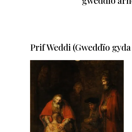
gweddïo arn
Prif Weddi (Gweddïo gyda 