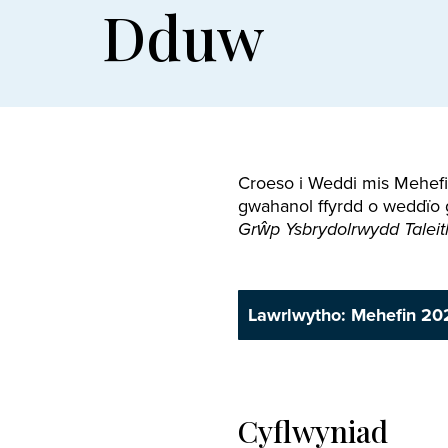
Dduw
Croeso i Weddi mis Mehefin
gwahanol ffyrdd o weddïo 
Grŵp Ysbrydolrwydd Taleit
Lawrlwytho: Mehefin 20
Cyflwyniad