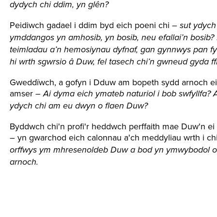
dydych chi ddim, yn glên?
Peidiwch gadael i ddim byd eich poeni chi –
sut ydych
ymddangos yn amhosib, yn bosib, neu efallai’n bosib
teimladau a’n hemosiynau dyfnaf, gan gynnwys pan fyd
hi wrth sgwrsio â Duw, fel tasech chi’n gwneud gyda ff
Gweddïwch, a gofyn i Dduw am bopeth sydd arnoch ei
amser –
Ai dyma eich ymateb naturiol i bob swfyllfa?
ydych chi am eu dwyn o flaen Duw?
Byddwch chi'n profi'r heddwch perffaith mae Duw'n ei 
– yn gwarchod eich calonnau a'ch meddyliau wrth i chi
orffwys ym mhresenoldeb Duw a bod yn ymwybodol o D
arnoch.