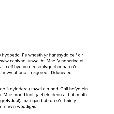
s hydoedd. Fe wnaeth yr hanesydd celf a’r
sylw canlynol unwaith: ‘Mae fy nghariad at
all celf hyd yn oed amlygu rhannau o’r
d mwy ohono i’n agored i Dduuw eu
b â dyfnderau tawel ein bod. Gall hefyd ein
au. Mae modd inni gael ein denu at bob math
refyddol): mae gan bob un o’r rhain y
yn nhw’n weddïgar.