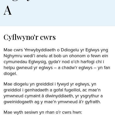
A
Cyflwyno'r cwrs
Mae cwrs Ymwybyddiaeth o Ddiogelu yr Eglwys yng
Nghymru wedi’i anelu at bob un ohonom o fewn ein
cymunedau Eglwysig, gyda’r nod o’ch harfogi chi i
helpu gwneud yr eglwys – a chadw’r eglwys – yn fan
diogel.
Mae diogelu yn greiddiol i fywyd yr eglwys, yn
greiddiol i genhadaeth a gofal fugeiliol, ac mae’n
ymwneud cymaint â diwinyddiaeth, yr ysgrythur a
gweinidogaeth ag y mae’n ymwneud â’r gyfraith.
Mae wyth sesiwn yn rhan o’r cwrs hwn: