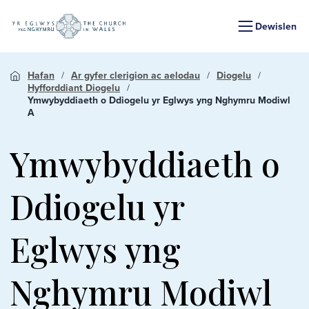
Dewislen
Hafan
Ar gyfer clerigion ac aelodau
Diogelu
Hyfforddiant Diogelu
Ymwybyddiaeth o Ddiogelu yr Eglwys yng Nghymru Modiwl
A
Ymwybyddiaeth o
Ddiogelu yr
Eglwys yng
Nghymru Modiwl