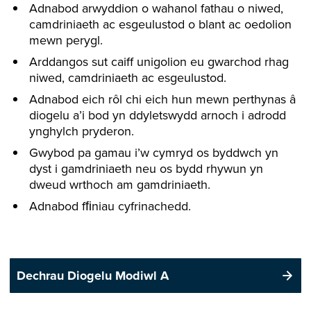
Adnabod arwyddion o wahanol fathau o niwed,
camdriniaeth ac esgeulustod o blant ac oedolion
mewn perygl.
Arddangos sut caiff unigolion eu gwarchod rhag
niwed, camdriniaeth ac esgeulustod.
Adnabod eich rôl chi eich hun mewn perthynas â
diogelu a’i bod yn ddyletswydd arnoch i adrodd
ynghylch pryderon.
Gwybod pa gamau i’w cymryd os byddwch yn
dyst i gamdriniaeth neu os bydd rhywun yn
dweud wrthoch am gamdriniaeth.
Adnabod fﬁniau cyfrinachedd.
Dechrau Diogelu Modiwl A