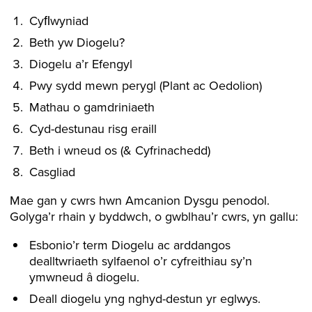
Cyﬂwyniad
Beth yw Diogelu?
Diogelu a’r Efengyl
Pwy sydd mewn perygl (Plant ac Oedolion)
Mathau o gamdriniaeth
Cyd-destunau risg eraill
Beth i wneud os (& Cyfrinachedd)
Casgliad
Mae gan y cwrs hwn Amcanion Dysgu penodol.
Golyga’r rhain y byddwch, o gwblhau’r cwrs, yn gallu:
Esbonio’r term Diogelu ac arddangos
dealltwriaeth sylfaenol o’r cyfreithiau sy’n
ymwneud â diogelu.
Deall diogelu yng nghyd-destun yr eglwys.