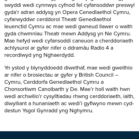
swyddi wedi cynnwys cyfnod fel cyfansoddwr preswyl
gyda’r adran addysg yn Opera Cenedlaethol Cymru,
cyfarwyddwr cerddorol Theatr Genedlaethol
Ieuenctid Cymru ac mae wedi gwneud llawer o waith
gyda chwmnïau Theatr mewn Addysg yn Ne Cymru.
Mae hefyd wedi cyfansoddi caneuon a cherddoriaeth
achlysurol ar gyfer nifer o ddramâu Radio 4 a
recordiwyd yng Nghaerdydd.
Yn ystod y blynyddoedd diwethaf, mae wedi gweithio
ar nifer o brosiectau ar gyfer y British Council –
Cymru, Cerddorfa Genedlaethol Cymru a
Chonsortiwm Canolbarth y De. Mae’r holl waith hwn
wedi archwilio’r cysylltiadau rhwng cerddoriaeth, iaith,
diwylliant a hunaniaeth ac wedi’i gyflwyno mewn cyd-
destun Ysgol Gynradd yng Nghymru.