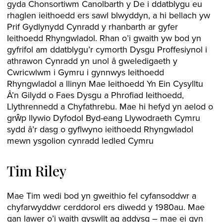
gyda Chonsortiwm Canolbarth y De i ddatblygu eu
rhaglen ieithoedd ers sawl blwyddyn, a hi bellach yw
Prif Gydlynydd Cynradd y rhanbarth ar gyfer
Ieithoedd Rhyngwladol. Rhan o’i gwaith yw bod yn
gyfrifol am ddatblygu’r cymorth Dysgu Proffesiynol i
athrawon Cynradd yn unol â gweledigaeth y
Cwricwlwm i Gymru i gynnwys Ieithoedd
Rhyngwladol a llinyn Mae Ieithoedd Yn Ein Cysylltu
Â’n Gilydd o Faes Dysgu a Phrofiad Ieithoedd,
Llythrennedd a Chyfathrebu. Mae hi hefyd yn aelod o
grŵp llywio Dyfodol Byd-eang Llywodraeth Cymru
sydd â’r dasg o gyflwyno ieithoedd Rhyngwladol
mewn ysgolion cynradd ledled Cymru
Tim Riley
Mae Tim wedi bod yn gweithio fel cyfansoddwr a
chyfarwyddwr cerddorol ers diwedd y 1980au. Mae
gan lawer o’i waith gyswllt ag addysg – mae ei gyn