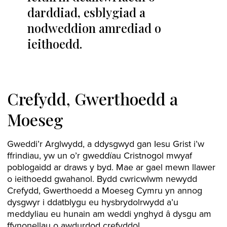
darddiad, esblygiad a
nodweddion amrediad o
ieithoedd.
Crefydd, Gwerthoedd a
Moeseg
Gweddi’r Arglwydd, a ddysgwyd gan Iesu Grist i’w
ffrindiau, yw un o’r gweddïau Cristnogol mwyaf
poblogaidd ar draws y byd. Mae ar gael mewn llawer
o ieithoedd gwahanol. Bydd cwricwlwm newydd
Crefydd, Gwerthoedd a Moeseg Cymru yn annog
dysgwyr i ddatblygu eu hysbrydolrwydd a’u
meddyliau eu hunain am weddi ynghyd â dysgu am
ffynonellau o awdurdod crefyddol.