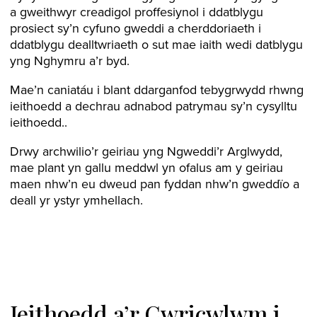
a gweithwyr creadigol proffesiynol i ddatblygu
prosiect sy’n cyfuno gweddi a cherddoriaeth i
ddatblygu dealltwriaeth o sut mae iaith wedi datblygu
yng Nghymru a’r byd.
Mae’n caniatáu i blant ddarganfod tebygrwydd rhwng
ieithoedd a dechrau adnabod patrymau sy’n cysylltu
ieithoedd..
Drwy archwilio’r geiriau yng Ngweddi’r Arglwydd,
mae plant yn gallu meddwl yn ofalus am y geiriau
maen nhw’n eu dweud pan fyddan nhw’n gweddïo a
deall yr ystyr ymhellach.
Ieithoedd a’r Cwricwlwm i