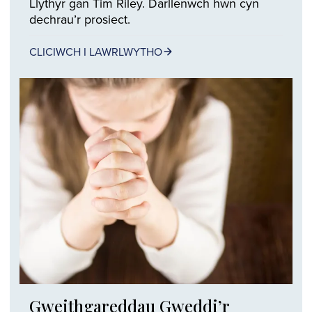
Llythyr gan Tim Riley. Darllenwch hwn cyn
dechrau’r prosiect.
CLICIWCH I LAWRLWYTHO
Gweithgareddau Gweddi’r