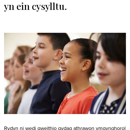
yn ein cysylltu.
Rydyn ni wedi gweithio gydag athrawon ymgynghorol