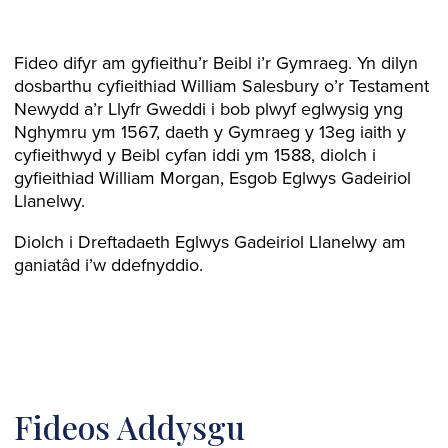
Fideo difyr am gyfieithu’r Beibl i’r Gymraeg. Yn dilyn
dosbarthu cyfieithiad William Salesbury o’r Testament
Newydd a’r Llyfr Gweddi i bob plwyf eglwysig yng
Nghymru ym 1567, daeth y Gymraeg y 13eg iaith y
cyfieithwyd y Beibl cyfan iddi ym 1588, diolch i
gyfieithiad William Morgan, Esgob Eglwys Gadeiriol
Llanelwy.
Diolch i Dreftadaeth Eglwys Gadeiriol Llanelwy am
ganiatâd i’w ddefnyddio.
Fideos Addysgu