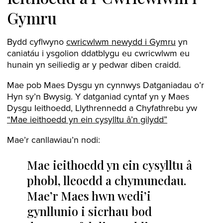
Gymru
Bydd cyflwyno
cwricwlwm newydd i Gymru
yn
caniatáu i ysgolion ddatblygu eu cwricwlwm eu
hunain yn seiliedig ar y pedwar diben craidd.
Mae pob Maes Dysgu yn cynnwys Datganiadau o’r
Hyn sy’n Bwysig. Y datganiad cyntaf yn y Maes
Dysgu Ieithoedd, Llythrennedd a Chyfathrebu yw
“Mae ieithoedd yn ein cysylltu â’n gilydd”
Mae’r canllawiau’n nodi:
Mae ieithoedd yn ein cysylltu â
phobl, lleoedd a chymunedau.
Mae’r Maes hwn wedi’i
gynllunio i sicrhau bod