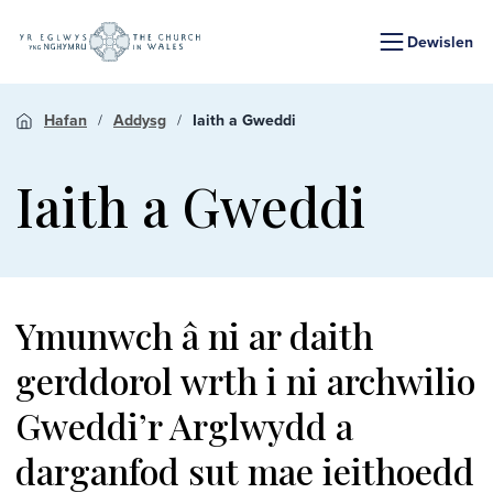
Dewislen
Hafan
Addysg
Iaith a Gweddi
Iaith a Gweddi
Ymunwch â ni ar daith
gerddorol wrth i ni archwilio
Gweddi’r Arglwydd a
darganfod sut mae ieithoedd