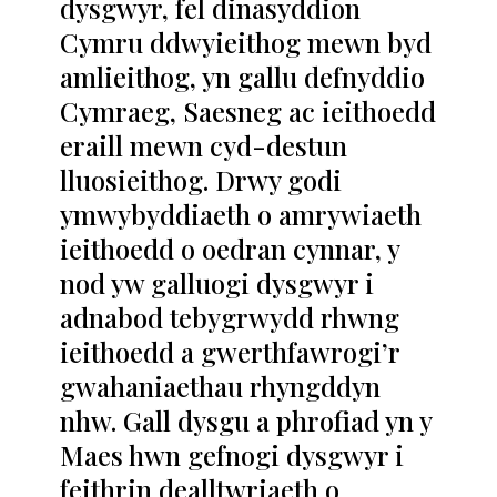
dysgwyr, fel dinasyddion
Cymru ddwyieithog mewn byd
amlieithog, yn gallu defnyddio
Cymraeg, Saesneg ac ieithoedd
eraill mewn cyd-destun
lluosieithog. Drwy godi
ymwybyddiaeth o amrywiaeth
ieithoedd o oedran cynnar, y
nod yw galluogi dysgwyr i
adnabod tebygrwydd rhwng
ieithoedd a gwerthfawrogi’r
gwahaniaethau rhyngddyn
nhw. Gall dysgu a phrofiad yn y
Maes hwn gefnogi dysgwyr i
feithrin dealltwriaeth o