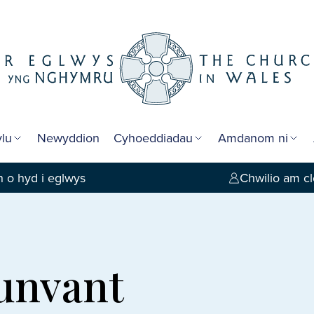
lu
Newyddion
Cyhoeddiadau
Amdanom ni
 o hyd i eglwys
Chwilio am cl
Dunvant