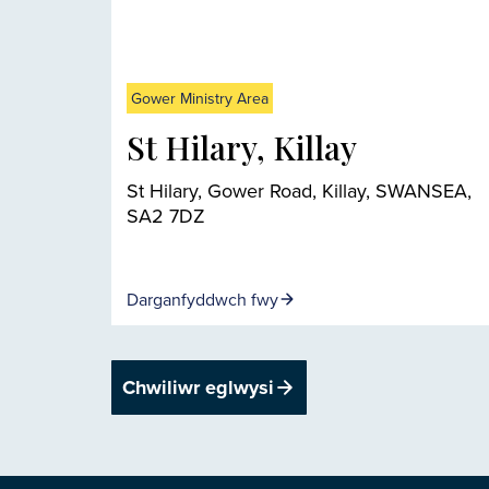
Gower Ministry Area
St Hilary, Killay
St Hilary, Gower Road, Killay, SWANSEA,
SA2 7DZ
Darganfyddwch fwy
Chwiliwr eglwysi