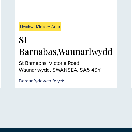
Llwchwr Ministry Area
St
Barnabas,Waunarlwydd
St Barnabas, Victoria Road,
Waunarlwydd, SWANSEA, SA5 4SY
Darganfyddwch fwy