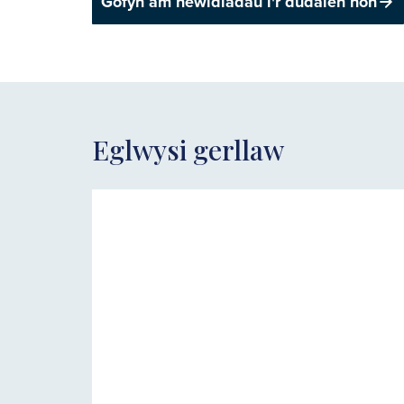
Gofyn am newidiadau i'r dudalen hon
Eglwysi gerllaw