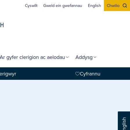
Cyswllt
Gweld ein gwefannau
English
Chwilio
Ar gyfer clerigion ac aelodau
Addysg
erigwyr
Cyfrannu
English