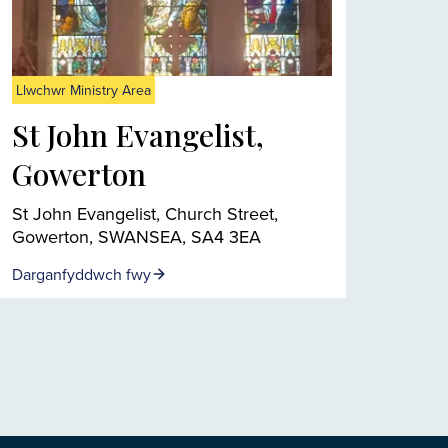
Llwchwr Ministry Area
St John Evangelist,
Gowerton
St John Evangelist, Church Street,
Gowerton, SWANSEA, SA4 3EA
Darganfyddwch fwy