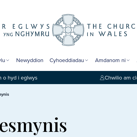
lu
Newyddion
Cyhoeddiadau
Amdanom ni
 o hyd i eglwys
Chwilio am cl
mynis
aesmynis