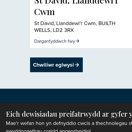
St David, Llanddewi'r
Cwm
St David, Llanddewi'r Cwm, BUILTH
WELLS, LD2 3RX
Darganfyddwch fwy
Chwiliwr eglwysi
Eich dewisiadau preifatrwydd ar gyfer 
Mae'r wefan hon yn defnyddio cwcis a thechnolegau stori
swyddogaethau craidd angenrheidiol.