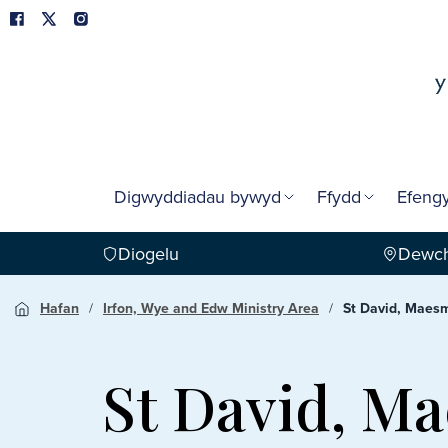
Digwyddiadau bywyd
Ffydd
Efengy
Diogelu
Dewch
Hafan
Irfon, Wye and Edw Ministry Area
St David, Maes
St David, M