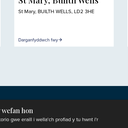
St Mary, Builth Wells
St Mary, BUILTH WELLS, LD2 3HE
Darganfyddwch fwy
y wefan hon
o gwe eraill i wella'ch profiad y tu hwnt i'r