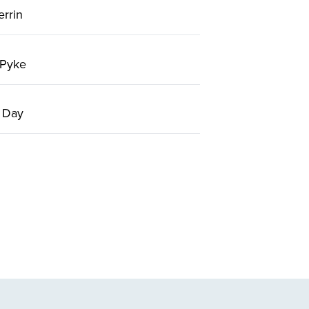
rrin
 Pyke
 Day