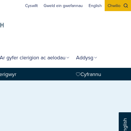
Cyswllt
Gweld ein gwefannau
English
Chwilio
Ar gyfer clerigion ac aelodau
Addysg
erigwyr
Cyfrannu
English