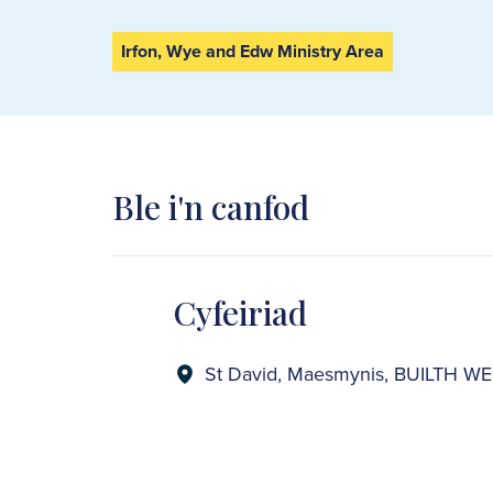
Irfon, Wye and Edw Ministry Area
Ble i'n canfod
Cyfeiriad
St David, Maesmynis, BUILTH W