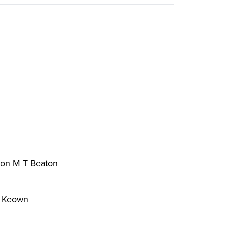
on M T Beaton
G Keown