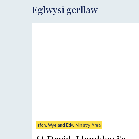
Eglwysi gerllaw
Irfon, Wye and Edw Ministry Area