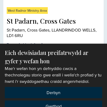
West Radnor Ministry Area
St Padarn, Cross Gates
St Padarn, Cross Gates, LLANDRINDOD WELLS,
LD1 6RU
Darganfyddwch fwy
Eich dewisiadau preifatrwydd ar
gyfer y wefan hon
Chwiliwr eglwysi
Mae'r wefan hon yn defnyddio cwcis a
thechnolegau storio gwe eraill i wella'ch profiad y tu
hwnt i'r swyddogaethau craidd angenrheidiol.
Derbyn
Gwrthod