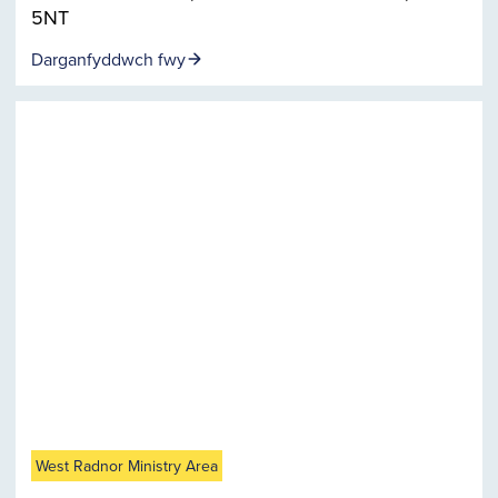
5NT
Darganfyddwch fwy
West Radnor Ministry Area