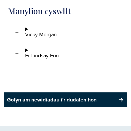
Manylion cyswllt
Vicky Morgan
Fr Lindsay Ford
Gofyn am newidiadau i'r dudalen hon