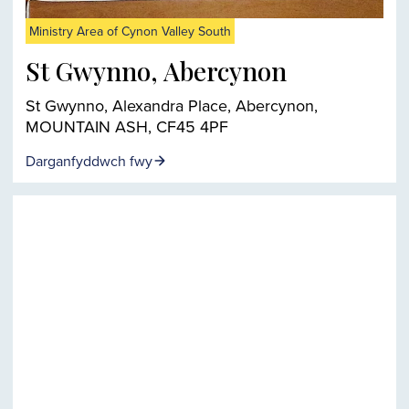
Ministry Area of Cynon Valley South
St Gwynno, Abercynon
St Gwynno, Alexandra Place, Abercynon,
MOUNTAIN ASH, CF45 4PF
Darganfyddwch fwy