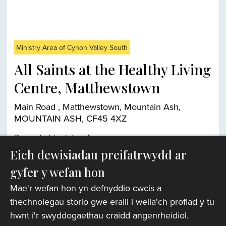
Ministry Area of Cynon Valley South
All Saints at the Healthy Living
Centre, Matthewstown
Main Road , Matthewstown, Mountain Ash,
MOUNTAIN ASH, CF45 4XZ
Darganfyddwch fwy
Eich dewisiadau preifatrwydd ar
gyfer y wefan hon
Chwiliwr eglwysi
Mae'r wefan hon yn defnyddio cwcis a
thechnolegau storio gwe eraill i wella'ch profiad y tu
hwnt i'r swyddogaethau craidd angenrheidiol.