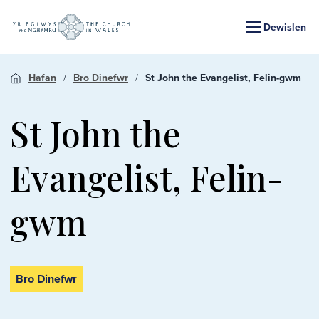
Dewislen
Hafan
Bro Dinefwr
St John the Evangelist, Felin-gwm
St John the
Evangelist, Felin-
gwm
Bro Dinefwr