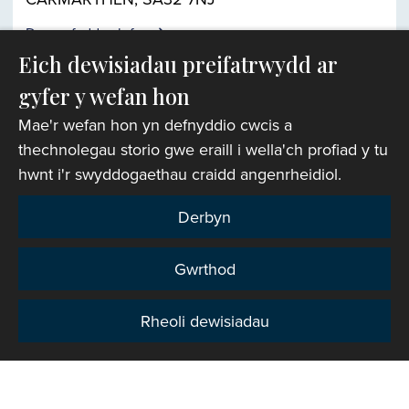
Darganfyddwch fwy
Eich dewisiadau preifatrwydd ar
gyfer y wefan hon
Chwiliwr eglwysi
Mae'r wefan hon yn defnyddio cwcis a
thechnolegau storio gwe eraill i wella'ch profiad y tu
hwnt i'r swyddogaethau craidd angenrheidiol.
Derbyn
Gwrthod
Rheoli dewisiadau
Preifatrwydd
Hawlfraint © 2007-2026 Corff Cynrychiolwyr yr
Eglwys yng Nghymru. Cedwir pob hawl.