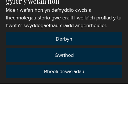
gyfer y wefan hon
Chwiliwr eglwysi
Mae'r wefan hon yn defnyddio cwcis a
thechnolegau storio gwe eraill i wella'ch profiad y tu
hwnt i'r swyddogaethau craidd angenrheidiol.
Derbyn
Gwrthod
Rheoli dewisiadau
Preifatrwydd
Hawlfraint © 2007-2026 Corff Cynrychiolwyr yr
Eglwys yng Nghymru. Cedwir pob hawl.
Rhif Elusen Gofrestredig: 1142813
Telerau ac Amodau Gwefan
|
Cwcis
|
Cefnogaeth o
bell
|
Hysbysiad preifatrwydd
|
Datganiad Hygyrchedd