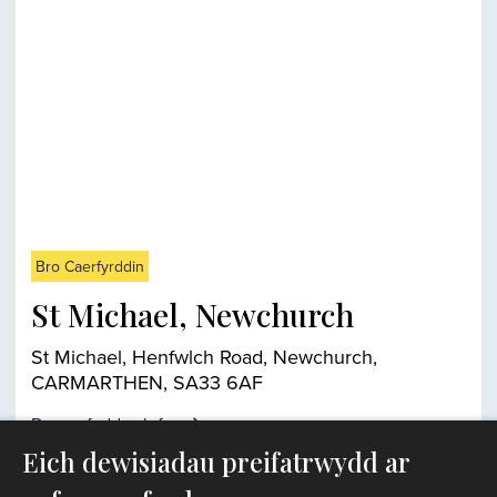
Bro Caerfyrddin
St Michael, Newchurch
St Michael, Henfwlch Road, Newchurch,
CARMARTHEN, SA33 6AF
Darganfyddwch fwy
Eich dewisiadau preifatrwydd ar