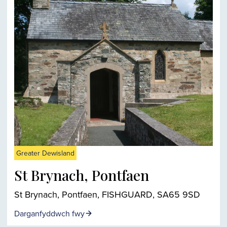
Greater Dewisland
St Brynach, Pontfaen
St Brynach, Pontfaen, FISHGUARD, SA65 9SD
Darganfyddwch fwy