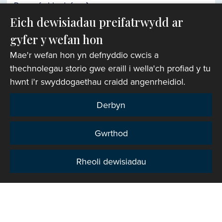
Darganfyddwch fwy
Eich dewisiadau preifatrwydd ar
gyfer y wefan hon
Chwiliwr eglwysi
Mae'r wefan hon yn defnyddio cwcis a
thechnolegau storio gwe eraill i wella'ch profiad y tu
hwnt i'r swyddogaethau craidd angenrheidiol.
Derbyn
Gwrthod
Rheoli dewisiadau
Preifatrwydd
Hawlfraint © 2007-2026 Corff Cynrychiolwyr yr
Eglwys yng Nghymru. Cedwir pob hawl.
Rhif Elusen Gofrestredig: 1142813