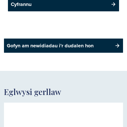
Cyfrannu
Gofyn am newidiadau i'r dudalen hon
Eglwysi gerllaw