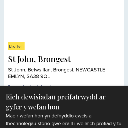
Bro Teifi
St John, Brongest
St John, Betws Ifan, Brongest, NEWCASTLE
EMLYN, SA38 9QL
Darganfyddwch fwy
Eich dewisiadau preifatrwydd ar
gyfer y wefan hon
Chwiliwr eglwysi
Mae'r wefan hon yn defnyddio cwcis a
thechnolegau storio gwe eraill i wella'ch profiad y tu