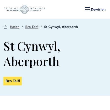
Dewislen
Hafan
Bro Teifi
St Cynwyl, Aberporth
St Cynwyl,
Aberporth
Bro Teifi