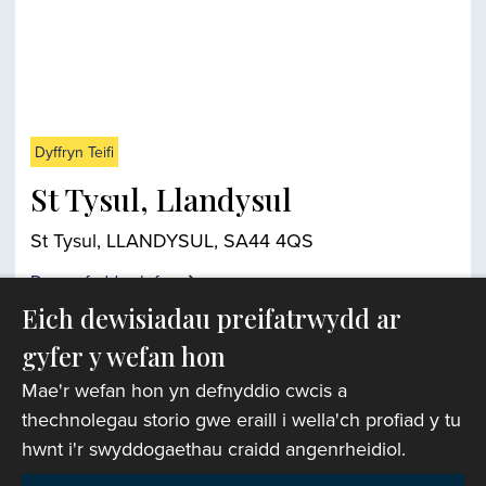
Dyffryn Teifi
St Tysul, Llandysul
St Tysul, LLANDYSUL, SA44 4QS
Darganfyddwch fwy
Eich dewisiadau preifatrwydd ar
gyfer y wefan hon
Chwiliwr eglwysi
Mae'r wefan hon yn defnyddio cwcis a
thechnolegau storio gwe eraill i wella'ch profiad y tu
hwnt i'r swyddogaethau craidd angenrheidiol.