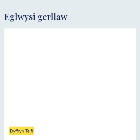
Eglwysi gerllaw
Dyffryn Teifi