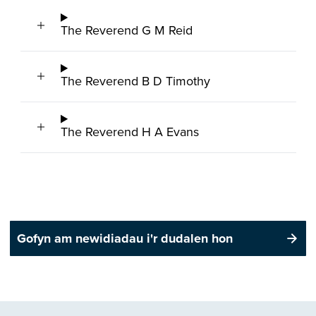
The Reverend G M Reid
The Reverend B D Timothy
The Reverend H A Evans
Gofyn am newidiadau i'r dudalen hon