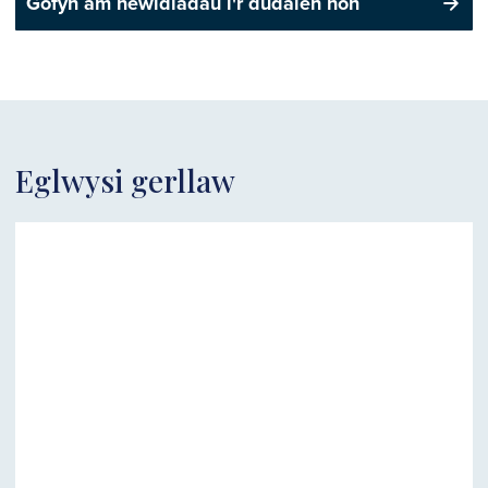
Gofyn am newidiadau i'r dudalen hon
Eglwysi gerllaw