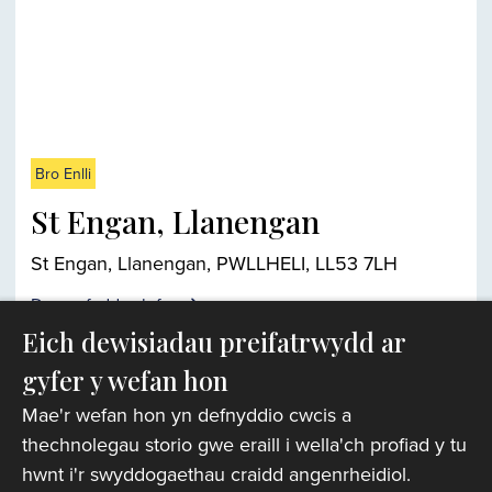
Bro Enlli
St Engan, Llanengan
St Engan, Llanengan, PWLLHELI, LL53 7LH
Darganfyddwch fwy
Eich dewisiadau preifatrwydd ar
gyfer y wefan hon
Chwiliwr eglwysi
Mae'r wefan hon yn defnyddio cwcis a
thechnolegau storio gwe eraill i wella'ch profiad y tu
hwnt i'r swyddogaethau craidd angenrheidiol.