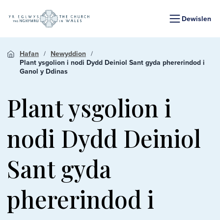
Dewislen
Hafan
Newyddion
Plant ysgolion i nodi Dydd Deiniol Sant gyda phererindod i
Ganol y Ddinas
Plant ysgolion i
nodi Dydd Deiniol
Sant gyda
phererindod i