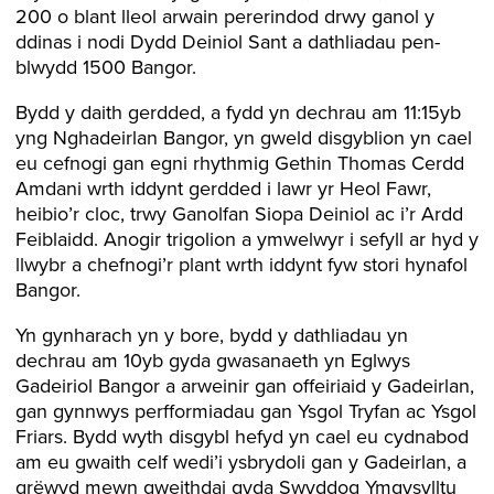
200 o blant lleol arwain pererindod drwy ganol y
ddinas i nodi Dydd Deiniol Sant a dathliadau pen-
blwydd 1500 Bangor.
Bydd y daith gerdded, a fydd yn dechrau am 11:15yb
yng Nghadeirlan Bangor, yn gweld disgyblion yn cael
eu cefnogi gan egni rhythmig Gethin Thomas Cerdd
Amdani wrth iddynt gerdded i lawr yr Heol Fawr,
heibio’r cloc, trwy Ganolfan Siopa Deiniol ac i’r Ardd
Feiblaidd. Anogir trigolion a ymwelwyr i sefyll ar hyd y
llwybr a chefnogi’r plant wrth iddynt fyw stori hynafol
Bangor.
Yn gynharach yn y bore, bydd y dathliadau yn
dechrau am 10yb gyda gwasanaeth yn Eglwys
Gadeiriol Bangor a arweinir gan offeiriaid y Gadeirlan,
gan gynnwys perfformiadau gan Ysgol Tryfan ac Ysgol
Friars. Bydd wyth disgybl hefyd yn cael eu cydnabod
am eu gwaith celf wedi’i ysbrydoli gan y Gadeirlan, a
grëwyd mewn gweithdai gyda Swyddog Ymgysylltu