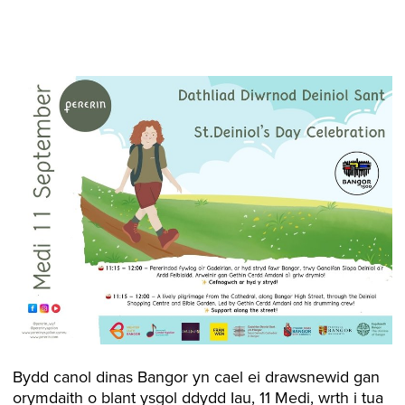
Bydd canol dinas Bangor yn cael ei drawsnewid gan
orymdaith o blant ysgol ddydd Iau, 11 Medi, wrth i tua