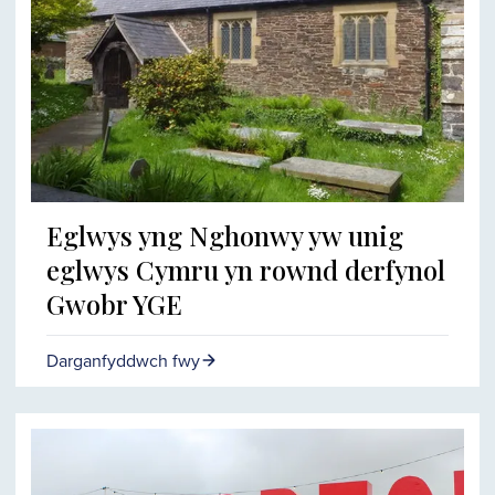
Eglwys yng Nghonwy yw unig
eglwys Cymru yn rownd derfynol
Gwobr YGE
Darganfyddwch fwy