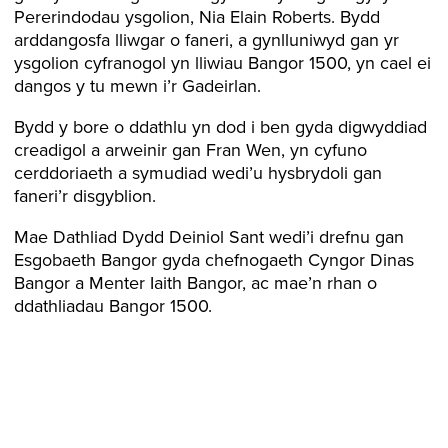
Pererindodau ysgolion, Nia Elain Roberts. Bydd
arddangosfa lliwgar o faneri, a gynlluniwyd gan yr
ysgolion cyfranogol yn lliwiau Bangor 1500, yn cael ei
dangos y tu mewn i’r Gadeirlan.
Bydd y bore o ddathlu yn dod i ben gyda digwyddiad
creadigol a arweinir gan Fran Wen, yn cyfuno
cerddoriaeth a symudiad wedi’u hysbrydoli gan
faneri’r disgyblion.
Mae Dathliad Dydd Deiniol Sant wedi’i drefnu gan
Esgobaeth Bangor gyda chefnogaeth Cyngor Dinas
Bangor a Menter Iaith Bangor, ac mae’n rhan o
ddathliadau Bangor 1500.