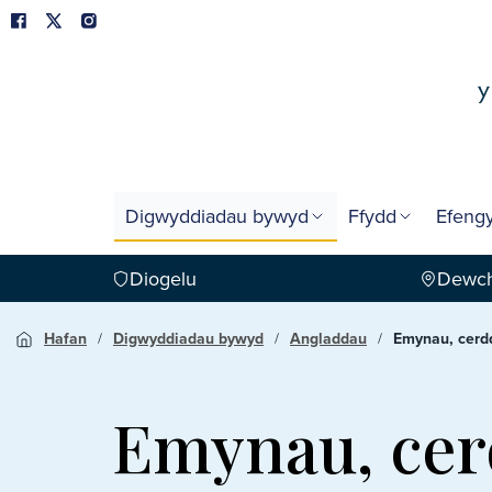
Digwyddiadau bywyd
Ffydd
Efengy
Diogelu
Dewch
Hafan
Digwyddiadau bywyd
Angladdau
Emynau, cerdd
Emynau, cer