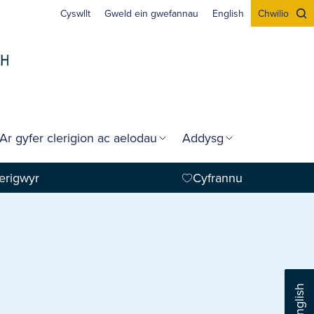
Cyswllt
Gweld ein gwefannau
English
Chwilio
Ar gyfer clerigion ac aelodau
Addysg
erigwyr
Cyfrannu
English