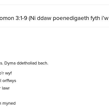
omon 3:1-9 (Ni ddaw poenedigaeth fyth i’w
s. Dyma ddetholiad bach.
o’r wyf
 orffwys
 lawr
’n myned