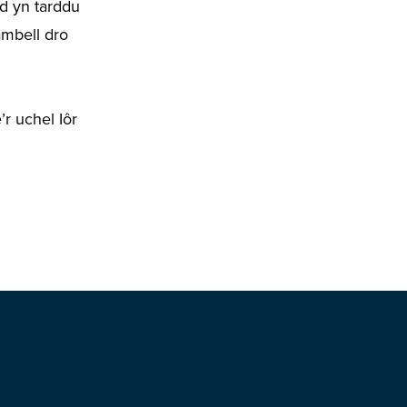
dd yn tarddu
mbell dro
’r uchel Iôr