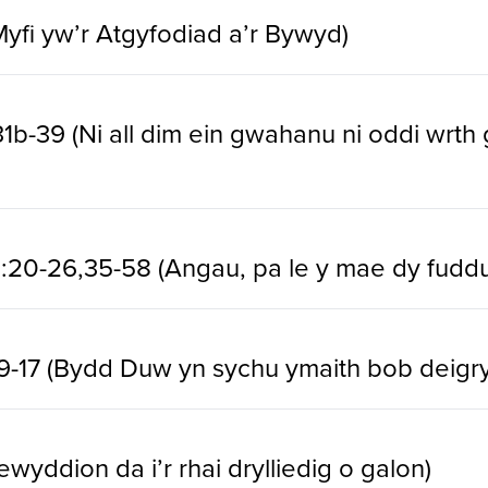
(Myfi yw’r Atgyfodiad a’r Bywyd)
31b-39 (Ni all dim ein gwahanu ni oddi wrt
15:20-26,35-58 (Angau, pa le y mae dy fudd
9-17 (Bydd Duw yn sychu ymaith bob deigr
ewyddion da i’r rhai drylliedig o galon)