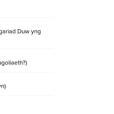
h gariad Duw yng
ugoliaeth?)
yn)