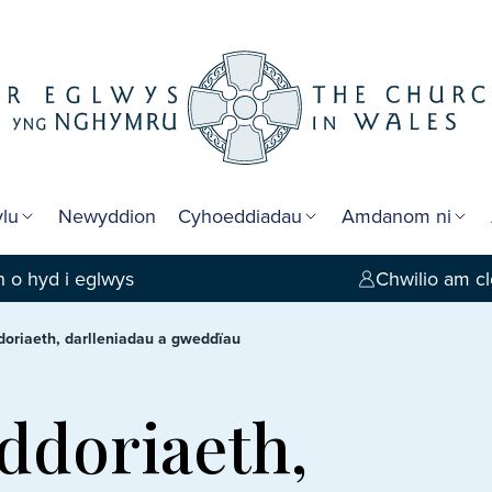
lu
Newyddion
Cyhoeddiadau
Amdanom ni
 o hyd i eglwys
Chwilio am cl
oriaeth, darlleniadau a gweddïau
ddoriaeth,