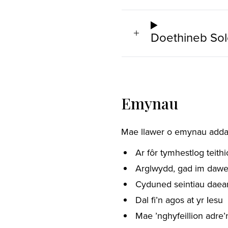
Doethineb Sol
Emynau
Mae llawer o emynau adda
Ar fôr tymhestlog teithi
Arglwydd, gad im dawel
Cyduned seintiau daear
Dal fi’n agos at yr Iesu
Mae ’nghyfeillion adre