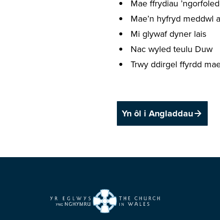
Mae ffrydiau ’ngorfole
Mae’n hyfryd meddwl a
Mi glywaf dyner lais
Nac wyled teulu Duw
Trwy ddirgel ffyrdd mae
Yn ôl i Angladdau