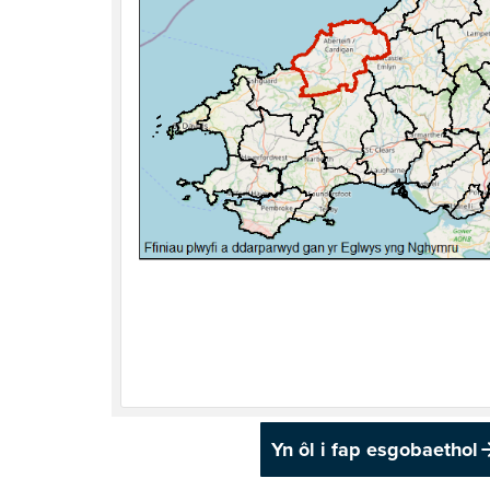
Yn ôl i fap esgobaethol