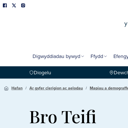
Digwyddiadau bywyd
Ffydd
Efengy
Diogelu
Dewch
Hafan
Ar gyfer clerigion ac aelodau
Mapiau a demograff
Bro Teifi