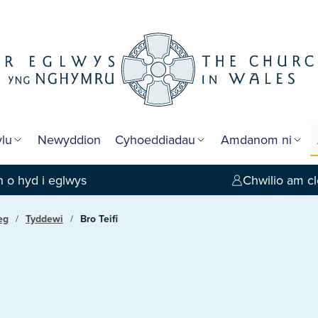
lu
Newyddion
Cyhoeddiadau
Amdanom ni
 o hyd i eglwys
Chwilio am cl
eg
Tyddewi
Bro Teifi