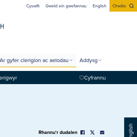
Cyswllt
Gweld ein gwefannau
English
Chwilio
Ar gyfer clerigion ac aelodau
Addysg
erigwyr
Cyfrannu
English
Rhannu'r dudalen