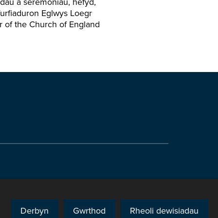
odau a seremonïau, hefyd,
furfiaduron Eglwys Loegr
 of the Church of England
edd
Derbyn
Gwrthod
Rheoli dewisiadau