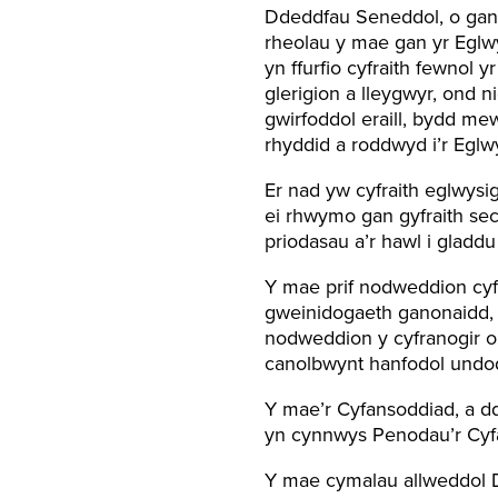
Ddeddfau Seneddol, o gano
rheolau y mae gan yr Eglw
yn ffurfio cyfraith fewno
glerigion a lleygwyr, ond 
gwirfoddol eraill, bydd me
rhyddid a roddwyd i’r Egl
Er nad yw cyfraith eglwysi
ei rhwymo gan gyfraith sec
priodasau a’r hawl i gla
Y mae prif nodweddion cyf
gweinidogaeth ganonaidd, c
nodweddion y cyfranogir o
canolbwynt hanfodol undo
Y mae’r Cyfansoddiad, a dd
yn cynnwys Penodau’r Cyfan
Y mae cymalau allweddol De