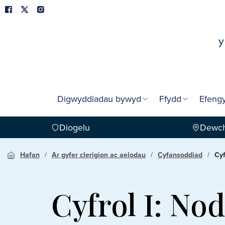
Digwyddiadau bywyd
Ffydd
Efengy
Diogelu
Dewch
Hafan
Ar gyfer clerigion ac aelodau
Cyfansoddiad
Cyf
Cyfrol I: No