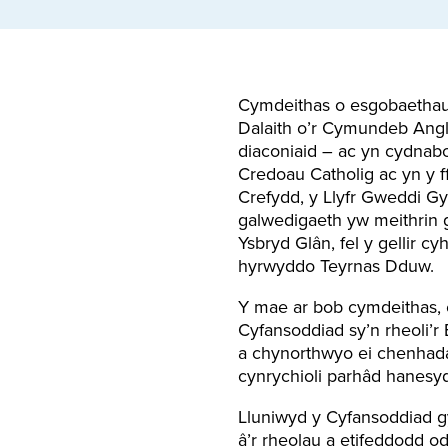
Cymdeithas o esgobaethau 
Dalaith o’r Cymundeb Angli
diaconiaid – ac yn cydnabo
Credoau Catholig ac yn y 
Crefydd, y Llyfr Gweddi Gy
galwedigaeth yw meithrin 
Ysbryd Glân, fel y gellir 
hyrwyddo Teyrnas Dduw.
Y mae ar bob cymdeithas, e
Cyfansoddiad sy’n rheoli’
a chynorthwyo ei chenhadaet
cynrychioli parhâd hanesy
Lluniwyd y Cyfansoddiad g
â’r rheolau a etifeddodd o