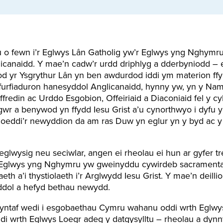
o fewn i’r Eglwys Lân Gatholig yw’r Eglwys yng Nghymru,
canaidd. Y mae’n cadw’r urdd driphlyg a dderbyniodd – es
d yr Ysgrythur Lân yn ben awdurdod iddi ym materion ffyd
ffurfiaduron hanesyddol Anglicanaidd, hynny yw, yn y N
ffredin ac Urddo Esgobion, Offeiriaid a Diaconiaid fel y
gwr a benywod yn ffydd Iesu Grist a’u cynorthwyo i dyfu 
cyhoeddi’r newyddion da am ras Duw yn eglur yn y byd ac y
glwysig neu seciwlar, angen ei rheolau ei hun ar gyfer tr
r Eglwys yng Nghymru yw gweinyddu cywirdeb sacramentai
h a’i thystiolaeth i’r Arglwydd Iesu Grist. Y mae’n deillio
ddol a hefyd bethau newydd.
yntaf wedi i esgobaethau Cymru wahanu oddi wrth Eglwy
ddi wrth Eglwys Loegr adeg y datgysylltu – rheolau a dyn