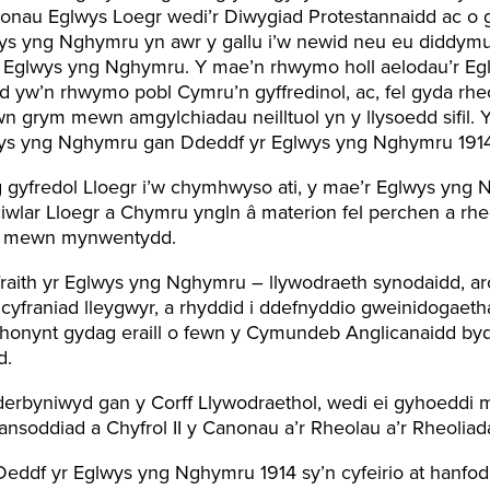
nau Eglwys Loegr wedi’r Diwygiad Protestannaidd ac o g
ys yng Nghymru yn awr y gallu i’w newid neu eu diddym
l yr Eglwys yng Nghymru. Y mae’n rhwymo holl aelodau’r 
nid yw’n rhwymo pobl Cymru’n gyffredinol, ac, fel gyda r
wn grym mewn amgylchiadau neilltuol yn y llysoedd sifil.
wys yng Nghymru gan Ddeddf yr Eglwys yng Nghymru 1914 i 
g gyfredol Lloegr i’w chymhwyso ati, y mae’r Eglwys yng 
iwlar Lloegr a Chymru yngln â materion fel perchen a rh
ddu mewn mynwentydd.
raith yr Eglwys yng Nghymru – llywodraeth synodaidd, ar
yfraniad lleygwyr, a rhyddid i ddefnyddio gweinidogaeth
honynt gydag eraill o fewn y Cymundeb Anglicanaidd by
d.
erbyniwyd gan y Corff Llywodraethol, wedi ei gyhoeddi m
soddiad a Chyfrol II y Canonau a’r Rheolau a’r Rheoliad
ddf yr Eglwys yng Nghymru 1914 sy’n cyfeirio at hanfodio