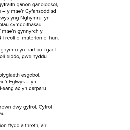
yfraith ganon ganoloesol,
u – y mae’r Cyfansoddiad
Eglwys yng Nghymru, yn
heolau cymdeithasau
 Y mae’n gynnyrch y
reoli ei materion ei hun.
Nghymru yn parhau i gael
eoli eiddo, gweinyddu
olygiaeth esgobol,
au’r Eglwys – yn
d-eang ac yn darparu
ewn dwy gyfrol, Cyfrol I
au.
n ffydd a threfn, a’r