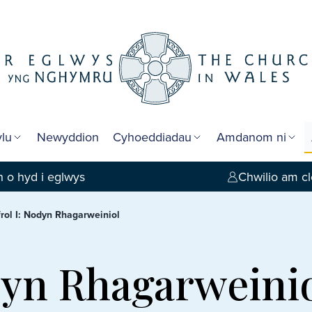
lu
Newyddion
Cyhoeddiadau
Amdanom ni
 o hyd i eglwys
Chwilio am cl
rol I: Nodyn Rhagarweiniol
dyn Rhagarweini