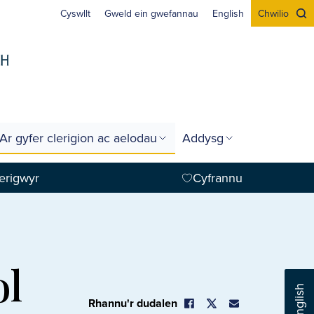
Cyswllt
Gweld ein gwefannau
English
Chwilio
Ar gyfer clerigion ac aelodau
Addysg
erigwyr
Cyfrannu
ol
English
Rhannu'r dudalen