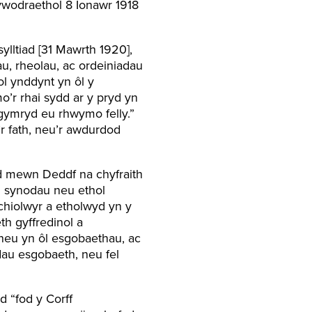
lywodraethol 8 Ionawr 1918
lltiad [31 Mawrth 1920],
au, rheolau, ac ordeiniadau
l ynddynt yn ôl y
’r rhai sydd ar y pryd yn
gymryd eu rhwymo felly.”
 fath, neu’r awdurdod
d mewn Deddf na chyfraith
l synodau neu ethol
chiolwyr a etholwyd yn y
th gyffredinol a
 neu yn ôl esgobaethau, ac
dau esgobaeth, neu fel
d “fod y Corff