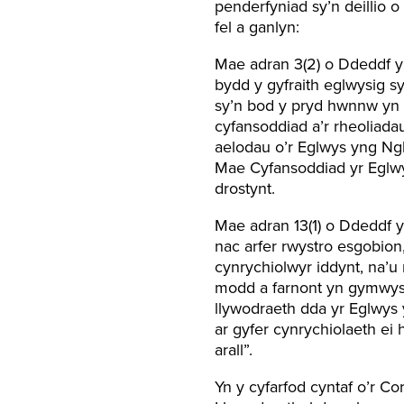
penderfyniad sy’n deillio 
fel a ganlyn:
Mae adran 3(2) o Ddeddf y
bydd y gyfraith eglwysig s
sy’n bod y pryd hwnnw yn 
cyfansoddiad a’r rheoliada
aelodau o’r Eglwys yng Ng
Mae Cyfansoddiad yr Eglwy
drostynt.
Mae adran 13(1) o Ddeddf 
nac arfer rwystro esgobion
cynrychiolwyr iddynt, na’u
modd a farnont yn gymwys, 
llywodraeth dda yr Eglwys 
ar gyfer cynrychiolaeth ei
arall”.
Yn y cyfarfod cyntaf o’r Co