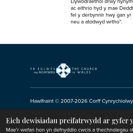
Llywodraethol drwy hynyma
ac eithrio hyd y mae Deddf
fel y derbynnir hwy gan y
neu a atodwyd wrtho”.
Hawlfraint © 2007-2026 Corff Cynrychiolwy
Rhif Elusen Gofrestredig: 1142813
Eich dewisiadau preifatrwydd ar gyfer 
Telerau ac Amodau Gwefan
|
Cwcis
|
Cefnoga
Mae'r wefan hon yn defnyddio cwcis a thechnolegau stori