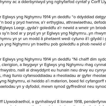
o hynny ac a dderbyniwyd yng nghyfarfod cyntaf y Corff L
r Eglwys yng Nghymru 1914 yn deddfu “o ddyddiad datgysy
y’n bod y pryd hwnnw, a’r erthyglau, athrawiaethau, defod
Eglwys Loegr…gyda’r goleddfu a’r newid a wneir yn briodo
u sy’n bod ar y pryd yn yr Eglwys yng Nghymru…yn rhwymo
hymru yn yr un modd â phetaent wedi cytuno â’i gilydd i 
s yng Nghymru yn traethu pob goleddfu a phob newid o’r
yr Eglwys yng Nghymru 1914 yn deddfu “Ni chaiff dim syd
, clerigion, a lleygwyr yr Eglwys yng Nghymru rhag cynna
 rhwystro, naill ai drwyddynt eu hunain neu drwy eu cynry
rhag llunio cyfansoddiadau a rheoliadau ar gyfer rheolae
yng Nghymru, ei heiddo a’i materion, boed fel cyfangorff
 haelodau yn y dyfodol, mewn synod gyffredinol neu syno
rff Llywodraethol, a gynhaliwyd 8 Ionawr 1918, penderfynw