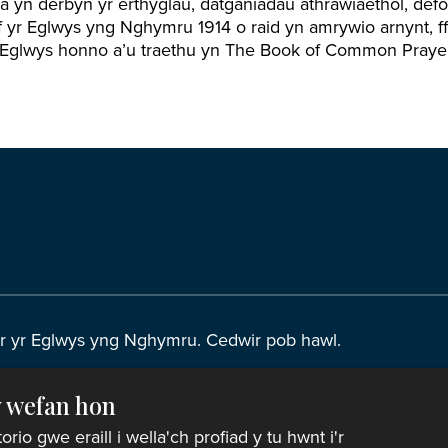
 yn derbyn yr erthyglau, datganiadau athrawiaethol, def
 yr Eglwys yng Nghymru 1914 o raid yn amrywio arnynt, f
r Eglwys honno a’u traethu yn The Book of Common Prayer
r yr Eglwys yng Nghymru. Cedwir pob hawl.
y wefan hon
eth o bell
|
Hysbysiad preifatrwydd
|
Datganiad Hygyrch
o gwe eraill i wella'ch profiad y tu hwnt i'r