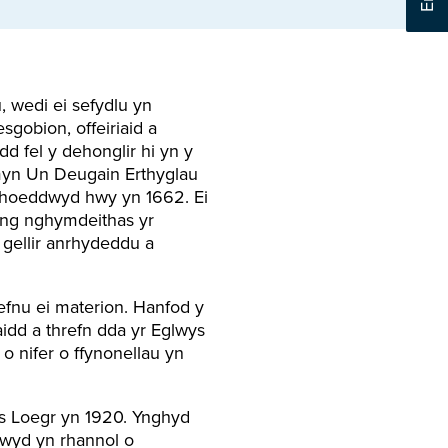
 wedi ei sefydlu yn
gobion, offeiriaid a
d fel y dehonglir hi yn y
amyn Un Deugain Erthyglau
 cyhoeddwyd hwy yn 1662. Ei
yng nghymdeithas yr
 gellir anrhydeddu a
efnu ei materion. Hanfod y
dd a threfn dda yr Eglwys
 o nifer o ffynonellau yn
s Loegr yn 1920. Ynghyd
nwyd yn rhannol o