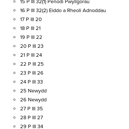
15 P III 32(1) Penodi Pwyllgorau
16 P III 32(2) Eiddo a Rheoli Adnoddau
17 P III 20
18 P III 21
19 P III 22
20 P III 23
21 P III 24
22 P III 25
23 P III 26
24 P III 33
25 Newydd
26 Newydd
27 P III 35
28 P III 27
29 P III 34