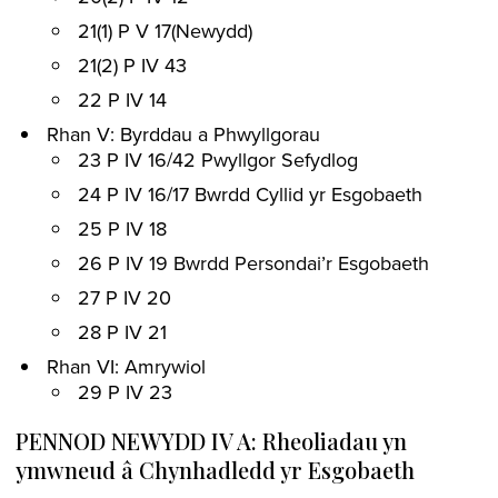
21(1) P V 17(Newydd)
21(2) P IV 43
22 P IV 14
Rhan V: Byrddau a Phwyllgorau
23 P IV 16/42 Pwyllgor Sefydlog
24 P IV 16/17 Bwrdd Cyllid yr Esgobaeth
25 P IV 18
26 P IV 19 Bwrdd Persondai’r Esgobaeth
27 P IV 20
28 P IV 21
Rhan VI: Amrywiol
29 P IV 23
PENNOD NEWYDD IV A: Rheoliadau yn
ymwneud â Chynhadledd yr Esgobaeth