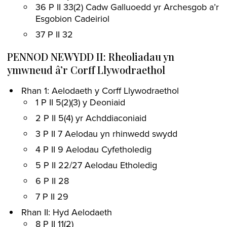
36 P II 33(2) Cadw Galluoedd yr Archesgob a’r
Esgobion Cadeiriol
37 P II 32
PENNOD NEWYDD II: Rheoliadau yn
ymwneud â’r Corff Llywodraethol
Rhan 1: Aelodaeth y Corff Llywodraethol
1 P II 5(2)(3) y Deoniaid
2 P II 5(4) yr Achddiaconiaid
3 P II 7 Aelodau yn rhinwedd swydd
4 P II 9 Aelodau Cyfetholedig
5 P II 22/27 Aelodau Etholedig
6 P II 28
7 P II 29
Rhan II: Hyd Aelodaeth
8 P II 11(2)