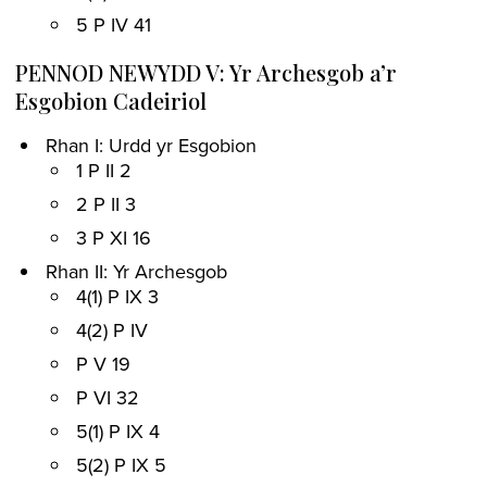
5 P IV 41
PENNOD NEWYDD V: Yr Archesgob a’r
Esgobion Cadeiriol
Rhan I: Urdd yr Esgobion
1 P II 2
2 P II 3
3 P XI 16
Rhan II: Yr Archesgob
4(1) P IX 3
4(2) P IV
P V 19
P VI 32
5(1) P IX 4
5(2) P IX 5