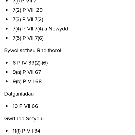
7(1) P VII 7
7(2) P VIII 29
7(3) P VII 7(2)
7(4) P VII 7(4) a Newydd
7(5) P VII 7(6)
Bywoliaethau Rheithorol
8 P IV 39(2)-(6)
9(a) P VII 67
9(b) P VII 68
Datganiadau
10 P VII 66
Gwrthod Sefydlu
11(1) P VII 34