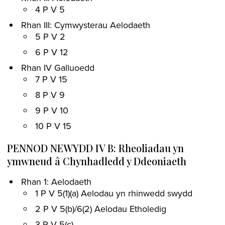
4 P V 5
Rhan III: Cymwysterau Aelodaeth
5 P V 2
6 P V 12
Rhan IV Galluoedd
7 P V 15
8 P V 9
9 P V 10
10 P V 15
PENNOD NEWYDD IV B: Rheoliadau yn
ymwneud â Chynhadledd y Ddeoniaeth
Rhan 1: Aelodaeth
1 P V 5(1)(a) Aelodau yn rhinwedd swydd
2 P V 5(b)/6(2) Aelodau Etholedig
3 P V 5(c)