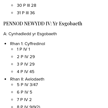
30 P III 28
31 P III 36
PENNOD NEWYDD IV: Yr Esgobaeth
A: Cynhadledd yr Esgobaeth
Rhan 1: Cyffredinol
1 P IV 1
2 P IV 29
3 P IV 29
4 P IV 45
Rhan II: Aelodaeth
5 P IV 3/47
6 P IV 5
7 P IV 2
8 P IV 9(1)(2)