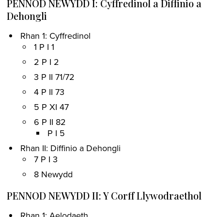
PENNOD NEWYDD I: Cyffredinol a Diffinio a
Dehongli
Rhan 1: Cyffredinol
1 P I 1
2 P I 2
3 P II 71/72
4 P II 73
5 P XI 47
6 P II 82
P I 5
Rhan II: Diffinio a Dehongli
7 P I 3
8 Newydd
PENNOD NEWYDD II: Y Corff Llywodraethol
Rhan 1: Aelodaeth