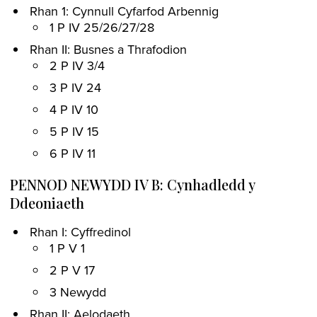
Rhan 1: Cynnull Cyfarfod Arbennig
1 P IV 25/26/27/28
Rhan II: Busnes a Thrafodion
2 P IV 3/4
3 P IV 24
4 P IV 10
5 P IV 15
6 P IV 11
PENNOD NEWYDD IV B: Cynhadledd y
Ddeoniaeth
Rhan I: Cyffredinol
1 P V 1
2 P V 17
3 Newydd
Rhan II: Aelodaeth