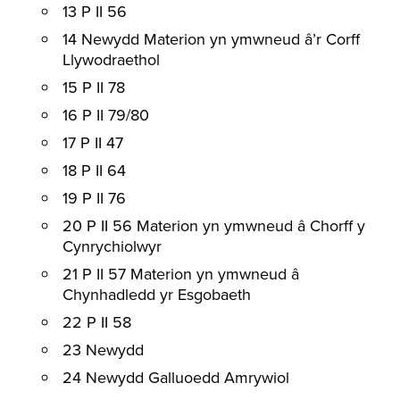
13 P II 56
14 Newydd Materion yn ymwneud â’r Corff
Llywodraethol
15 P II 78
16 P II 79/80
17 P II 47
18 P II 64
19 P II 76
20 P II 56 Materion yn ymwneud â Chorff y
Cynrychiolwyr
21 P II 57 Materion yn ymwneud â
Chynhadledd yr Esgobaeth
22 P II 58
23 Newydd
24 Newydd Galluoedd Amrywiol