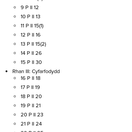
9 P II 12
10 P II 13
11 P II 15(1)
12 P II 16
13 P II 15(2)
14 P II 26
15 P II 30
Rhan III: Cyfarfodydd
16 P II 18
17 P II 19
18 P II 20
19 P II 21
20 P II 23
21 P II 24