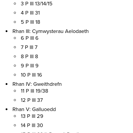
3 P III 13/14/15
4 P III 31
5 P III 18
Rhan III: Cymwysterau Aelodaeth
6 P III 6
7 P III 7
8 P III 8
9 P III 9
10 P III 16
Rhan IV: Gweithdrefn
11 P III 19/38
12 P III 37
Rhan V: Galluoedd
13 P III 29
14 P III 30