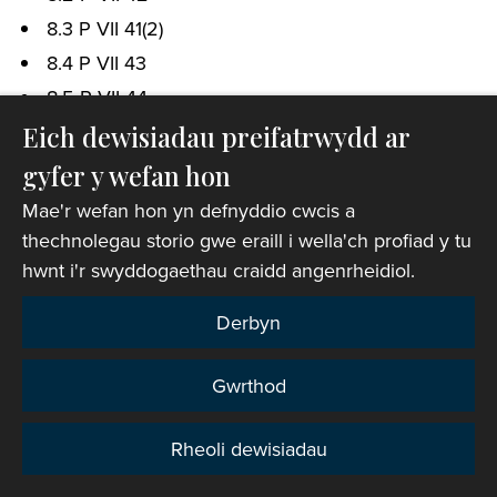
8.3 P VII 41(2)
8.4 P VII 43
8.5 P VII 44
8.6 P VII 45
Eich dewisiadau preifatrwydd ar
9 P VII 9
gyfer y wefan hon
Mae'r wefan hon yn defnyddio cwcis a
Methiant i Enwebu
thechnolegau storio gwe eraill i wella'ch profiad y tu
10 P VII 23
hwnt i'r swyddogaethau craidd angenrheidiol.
11 P VII 24
Derbyn
12 P VII 25
Gweithdrefn yn dilyn Enwebu
Gwrthod
13 P VII 26/27
Rheoli dewisiadau
14 P VII 28
Preifatrwydd
15 P VII 29