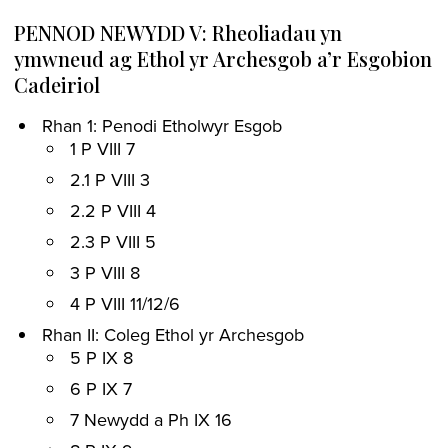
PENNOD NEWYDD V: Rheoliadau yn
ymwneud ag Ethol yr Archesgob a’r Esgobion
Cadeiriol
Rhan 1: Penodi Etholwyr Esgob
1 P VIII 7
2.1 P VIII 3
2.2 P VIII 4
2.3 P VIII 5
3 P VIII 8
4 P VIII 11/12/6
Rhan II: Coleg Ethol yr Archesgob
5 P IX 8
6 P IX 7
7 Newydd a Ph IX 16