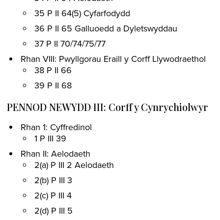
35 P II 64(5) Cyfarfodydd
36 P II 65 Galluoedd a Dyletswyddau
37 P II 70/74/75/77
Rhan VIII: Pwyllgorau Eraill y Corff Llywodraethol
38 P II 66
39 P II 68
PENNOD NEWYDD III: Corff y Cynrychiolwyr
Rhan 1: Cyffredinol
1 P III 39
Rhan II: Aelodaeth
2(a) P III 2 Aelodaeth
2(b) P III 3
2(c) P III 4
2(d) P III 5