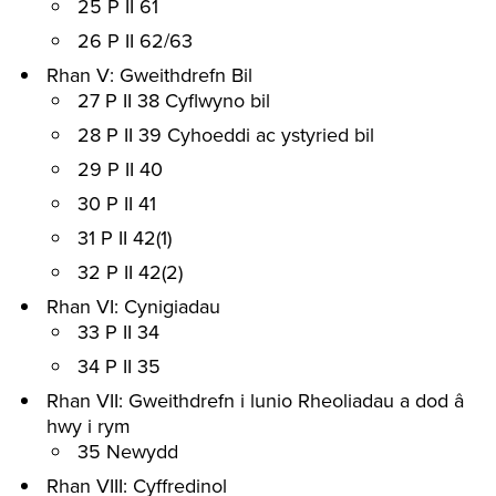
25 P II 61
26 P II 62/63
Rhan V: Gweithdrefn Bil
27 P II 38 Cyflwyno bil
28 P II 39 Cyhoeddi ac ystyried bil
29 P II 40
30 P II 41
31 P II 42(1)
32 P II 42(2)
Rhan VI: Cynigiadau
33 P II 34
34 P II 35
Rhan VII: Gweithdrefn i lunio Rheoliadau a dod â
hwy i rym
35 Newydd
Rhan VIII: Cyffredinol