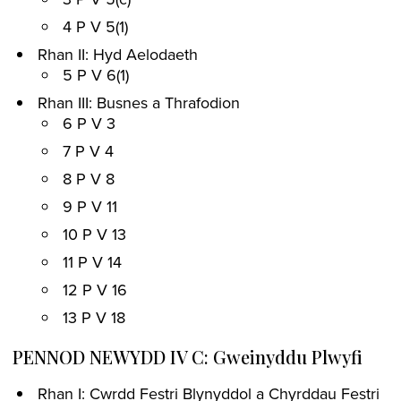
4 P V 5(1)
Rhan II: Hyd Aelodaeth
5 P V 6(1)
Rhan III: Busnes a Thrafodion
6 P V 3
7 P V 4
8 P V 8
9 P V 11
10 P V 13
11 P V 14
12 P V 16
13 P V 18
PENNOD NEWYDD IV C: Gweinyddu Plwyfi
Rhan I: Cwrdd Festri Blynyddol a Chyrddau Festri