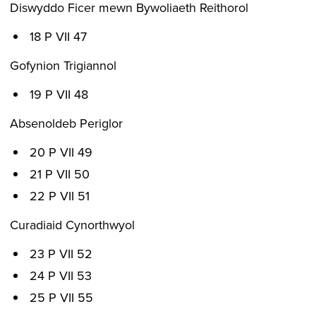
Diswyddo Ficer mewn Bywoliaeth Reithorol
18 P VII 47
Gofynion Trigiannol
19 P VII 48
Absenoldeb Periglor
20 P VII 49
21 P VII 50
22 P VII 51
Curadiaid Cynorthwyol
23 P VII 52
24 P VII 53
25 P VII 55