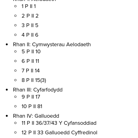
1 P II 1
2 P II 2
3 P II 5
4 P II 6
Rhan II: Cymwysterau Aelodaeth
5 P II 10
6 P II 11
7 P II 14
8 P II 15(3)
Rhan III: Cyfarfodydd
9 P II 17
10 P II 81
Rhan IV: Galluoedd
11 P II 36/37/43 Y Cyfansoddiad
12 P II 33 Galluoedd Cyffredinol