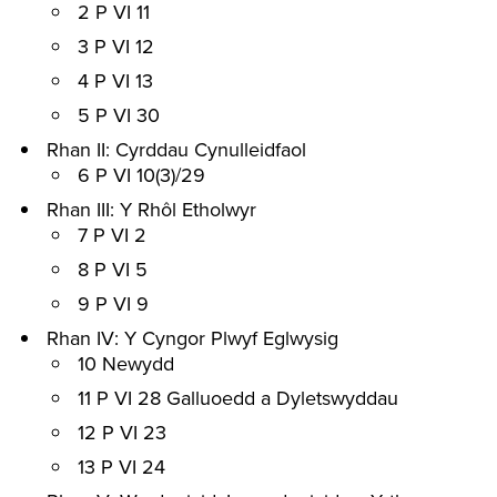
2 P VI 11
3 P VI 12
4 P VI 13
5 P VI 30
Rhan II: Cyrddau Cynulleidfaol
6 P VI 10(3)/29
Rhan III: Y Rhôl Etholwyr
7 P VI 2
8 P VI 5
9 P VI 9
Rhan IV: Y Cyngor Plwyf Eglwysig
10 Newydd
11 P VI 28 Galluoedd a Dyletswyddau
12 P VI 23
13 P VI 24