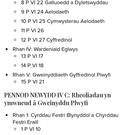
8 P VI 22 Galluoedd a Dyletswyddau
9 P VI 24 Aelodaeth
10 P VI 25 Cymwysterau Aelodaeth
11 P VI 26
12 P VI 27 Cyffredinol
Rhan IV: Wardeniaid Eglwys
13 P VI 17
14 P VI 18
Rhan V: Gweinyddiaeth Gyffredinol Plwyfi
15 P VI 21
PENNOD NEWYDD IV C: Rheoliadau yn
ymwneud â Gweinyddu Plwyfi
Rhan 1: Cyrddau Festri Blynyddol a Chyrddau
Festri Eraill
1 P VI 10