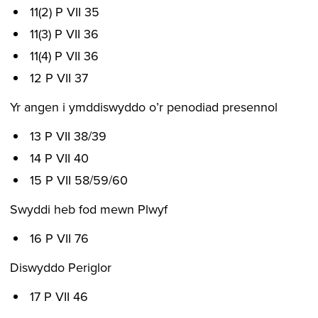
11(2) P VII 35
11(3) P VII 36
11(4) P VII 36
12 P VII 37
Yr angen i ymddiswyddo o’r penodiad presennol
13 P VII 38/39
14 P VII 40
15 P VII 58/59/60
Swyddi heb fod mewn Plwyf
16 P VII 76
Diswyddo Periglor
17 P VII 46