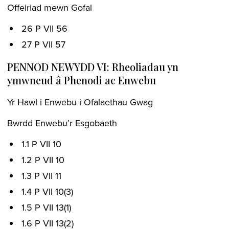
Offeiriad mewn Gofal
26 P VII 56
27 P VII 57
PENNOD NEWYDD VI: Rheoliadau yn
ymwneud â Phenodi ac Enwebu
Yr Hawl i Enwebu i Ofalaethau Gwag
Bwrdd Enwebu’r Esgobaeth
1.1 P VII 10
1.2 P VII 10
1.3 P VII 11
1.4 P VII 10(3)
1.5 P VII 13(1)
1.6 P VII 13(2)