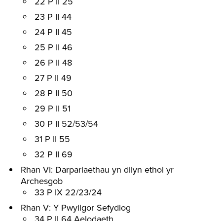
22 P II 25
23 P II 44
24 P II 45
25 P II 46
26 P II 48
27 P II 49
28 P II 50
29 P II 51
30 P II 52/53/54
31 P II 55
32 P II 69
Rhan VI: Darpariaethau yn dilyn ethol yr
Archesgob
33 P IX 22/23/24
Rhan V: Y Pwyllgor Sefydlog
34 P II 64 Aelodaeth