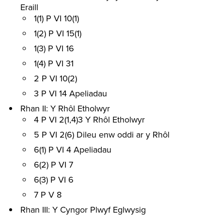
Eraill
1(1) P VI 10(1)
1(2) P VI 15(1)
1(3) P VI 16
1(4) P VI 31
2 P VI 10(2)
3 P VI 14 Apeliadau
Rhan II: Y Rhôl Etholwyr
4 P VI 2(1,4)3 Y Rhôl Etholwyr
5 P VI 2(6) Dileu enw oddi ar y Rhôl
6(1) P VI 4 Apeliadau
6(2) P VI 7
6(3) P VI 6
7 P V 8
Rhan III: Y Cyngor Plwyf Eglwysig