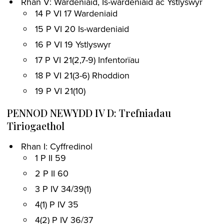
Rhan V: Wardeniaid, Is-wardeniaid ac Ystlyswyr
14 P VI 17 Wardeniaid
15 P VI 20 Is-wardeniaid
16 P VI 19 Ystlyswyr
17 P VI 21(2,7-9) Infentorïau
18 P VI 21(3-6) Rhoddion
19 P VI 21(10)
PENNOD NEWYDD IV D: Trefniadau
Tiriogaethol
Rhan I: Cyffredinol
1 P II 59
2 P II 60
3 P IV 34/39(1)
4(1) P IV 35
4(2) P IV 36/37