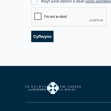
Rwyf wedi darllen a deall
polisi preifatr