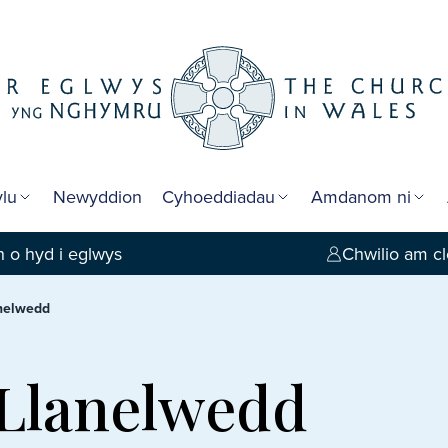
lu
Newyddion
Cyhoeddiadau
Amdanom ni
 o hyd i eglwys
Chwilio am cl
anelwedd
 Llanelwedd