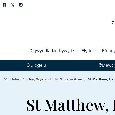
Digwyddiadau bywyd
Ffydd
Efengy
Diogelu
Dewch
Hafan
Irfon, Wye and Edw Ministry Area
St Matthew, Ll
St Matthew,