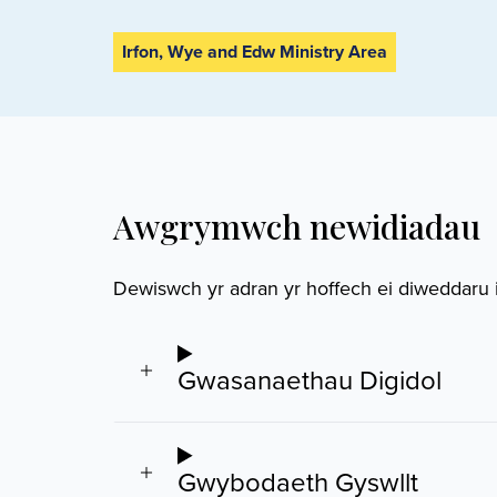
Irfon, Wye and Edw Ministry Area
Awgrymwch newidiadau
Dewiswch yr adran yr hoffech ei diweddaru is
Gwasanaethau Digidol
Gwybodaeth Gyswllt