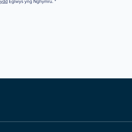
wydd
Eglwys yng Nghymru.
*