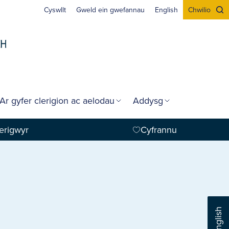
Cyswllt
Gweld ein gwefannau
English
Chwilio
Ar gyfer clerigion ac aelodau
Addysg
erigwyr
Cyfrannu
English