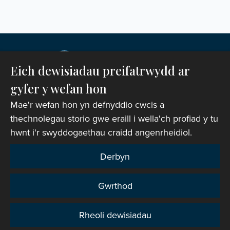
Eich dewisiadau preifatrwydd ar
gyfer y wefan hon
Mae'r wefan hon yn defnyddio cwcis a
thechnolegau storio gwe eraill i wella'ch profiad y tu
hwnt i'r swyddogaethau craidd angenrheidiol.
Hawlfraint © 2007-2026 Corff Cynrychiolwyr yr
Eglwys yng Nghymru. Cedwir pob hawl.
Derbyn
Rhif Elusen Gofrestredig: 1142813
Gwrthod
Telerau ac Amodau Gwefan
|
Cwcis
|
Cefnogaeth o
bell
|
Hysbysiad preifatrwydd
|
Datganiad Hygyrchedd
Rheoli dewisiadau
Preifatrwydd