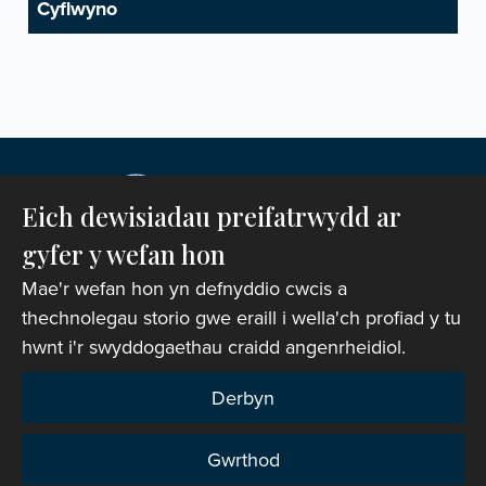
Eich dewisiadau preifatrwydd ar
gyfer y wefan hon
Mae'r wefan hon yn defnyddio cwcis a
thechnolegau storio gwe eraill i wella'ch profiad y tu
hwnt i'r swyddogaethau craidd angenrheidiol.
Hawlfraint © 2007-2026 Corff Cynrychiolwyr yr
Eglwys yng Nghymru. Cedwir pob hawl.
Derbyn
Rhif Elusen Gofrestredig: 1142813
Gwrthod
Telerau ac Amodau Gwefan
|
Cwcis
|
Cefnogaeth o