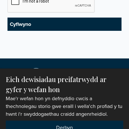
Eich dewisiadau preifatrwydd ar
gyfer y wefan hon
Mae'r wefan hon yn defnyddio cwcis a
thechnolegau storio gwe eraill i wella'ch profiad y tu
hwnt i'r swyddogaethau craidd angenrheidiol.
Hawlfraint © 2007-2026 Corff Cynrychiolwyr yr
Eglwys yng Nghymru. Cedwir pob hawl.
Derbyn