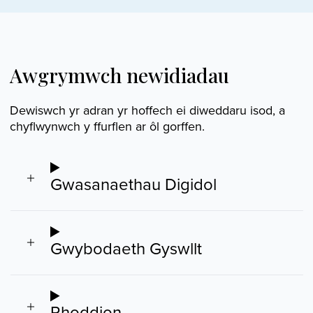
Awgrymwch newidiadau
Dewiswch yr adran yr hoffech ei diweddaru isod, a
chyflwynwch y ffurflen ar ôl gorffen.
Gwasanaethau Digidol
Gwybodaeth Gyswllt
Rhoddion