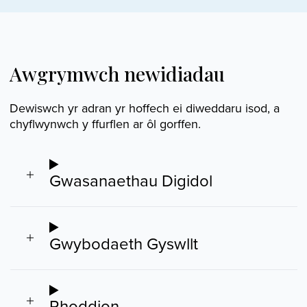
Awgrymwch newidiadau
Dewiswch yr adran yr hoffech ei diweddaru isod, a
chyflwynwch y ffurflen ar ôl gorffen.
Gwasanaethau Digidol
Gwybodaeth Gyswllt
Rhoddion