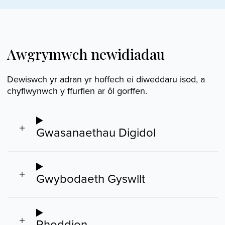
Awgrymwch newidiadau
Dewiswch yr adran yr hoffech ei diweddaru isod, a
chyflwynwch y ffurflen ar ôl gorffen.
Gwasanaethau Digidol
Gwybodaeth Gyswllt
Rhoddion