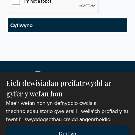
Eich dewisiadau preifatrwydd ar
gyfer y wefan hon
Mae'r wefan hon yn defnyddio cwcis a
thechnolegau storio gwe eraill i wella'ch profiad y tu
hwnt i'r swyddogaethau craidd angenrheidiol.
Hawlfraint © 2007-2026 Corff Cynrychiolwyr yr
Eglwys yng Nghymru. Cedwir pob hawl.
Derbyn