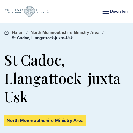
Dewislen
Hafan
North Monmouthshire Ministry Area
St Cadoc, Llangattock-juxta-Usk
St Cadoc,
Llangattock-juxta-
Usk
North Monmouthshire Ministry Area