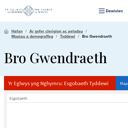
Dewislen
Hafan
Ar gyfer clerigion ac aelodau
Mapiau a demograffeg
Tyddewi
Bro Gwendraeth
Bro Gwendraeth