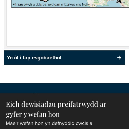
Yn ôl i fap esgobaethol
Eich dewisiadau preifatrwydd ar
gyfer y wefan hon
Mae'r wefan hon yn defnyddio cwcis a