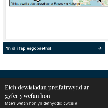
Yn ôl i fap esgobaethol
Eich dewisiadau preifatrwydd ar
gyfer y wefan hon
Mae'r wefan hon yn defnyddio cwcis a