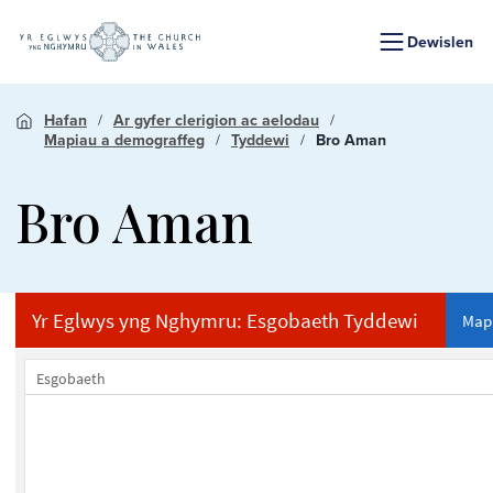
Dewislen
Hafan
Ar gyfer clerigion ac aelodau
Mapiau a demograffeg
Tyddewi
Bro Aman
Bro Aman