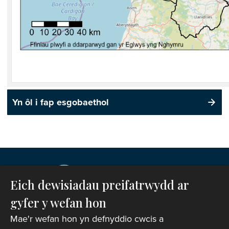
Yn ôl i fap esgobaethol
Eich dewisiadau preifatrwydd ar
gyfer y wefan hon
Mae'r wefan hon yn defnyddio cwcis a