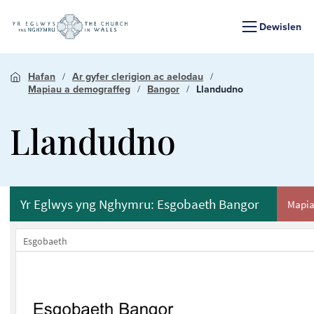
Dewislen
Hafan
Ar gyfer clerigion ac aelodau
Mapiau a demograffeg
Bangor
Llandudno
Llandudno